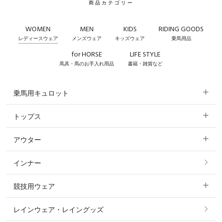
商品カテゴリー
WOMEN
MEN
KIDS
RIDING GOODS
レディースウェア
メンズウェア
キッズウェア
乗馬用品
for HORSE
LIFE STYLE
馬具・馬のお手入れ用品
書籍・雑貨など
乗馬用キュロット
トップス
すべてのキュロット
アウター
すべてのトップス
フルグリップ・尻革 キュロット
インナー
すべてのアウター
ポロシャツ
ニーグリップ・膝革 キュロット
競技用ウェア
コート
カットソー・Tシャツ・タンクトップ
ノーグリップ・共布 キュロット
レインウェア・レイングッズ
すべての競技用ウェア
ジャケット・ブルゾン
機能性シャツ・スポーツシャツ