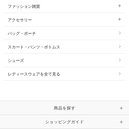
ファッション雑貨
ショージャケット
ベスト
パーカー・トレーナー・スウェット
アクセサリー
すべてのファッション雑貨
ショーシャツ
その他 アウター
ニット・セーター
バッグ・ポーチ
すべてのアクセサリー
ソックス
タイ・タイピン・その他アクセサリー
シャツ・ブラウス・ワンピース
スカート・パンツ・ボトムス
リング
ベルト
その他 トップス
シューズ
ピアス・イヤリング
帽子・ヘア小物
レディースウェアを全て見る
ネックレス
マフラー・スカーフ・ストール・スヌード
ブレスレット・バングル・アンクレット
手袋
ピン・ブローチ・コサージュ
商品を探す
時計・財布・キーケース・革小物
ショッピングガイド
その他 アクセサリー
キーホルダー・チャーム・ストラップ