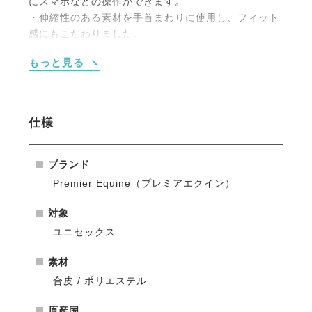
にスマホなどの操作ができます。
・伸縮性のある素材を手首まわりに使用し、フィット
感にもこだわりました。
・悪天候下での騎乗にも対応する、防水タイプのしな
もっと見る
やかな合成皮革を使用。
・手綱の握りやすさやグリップ力にもこだわり、手指
を冷やさずドライに保つ設計です。
仕様
ブランド
Premier Equine（プレミアエクイン）
対象
ユニセックス
素材
合皮 / ポリエステル
原産国