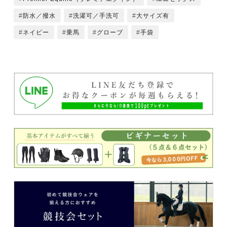
防水／撥水
洗濯可／手洗可
大サイズ有
ネイビー
乗馬
グローブ
手袋