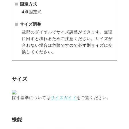
固定方式
ヨーロッパの有名乗馬ブランドのヘルメットを数多く
4点固定式
手掛けてきた工場が生産に協力。
長年培われた技術とノウハウが活かされたヘルメット
サイズ調整
です。
後部のダイヤルでサイズ調整ができます。無理
に回すと壊れるためご注意ください。サイズが
・丈夫な専用バッグ
合わない場合は危険ですので必ず別サイズに交
収納・持ち運びに便利なEQULIBERTAロゴ入りの専
換してください。
用バッグが付属。
騎乗後に砂埃がついたヘルメットを収納すれば、周り
への汚れ移りも心配ありません。
サイズ
・専用の交換商品
インナーパッドは
こちら
ダイヤル部パッド＆あご紐パッドは
こちら
採寸基準については
サイズガイド
をご覧ください。
機能