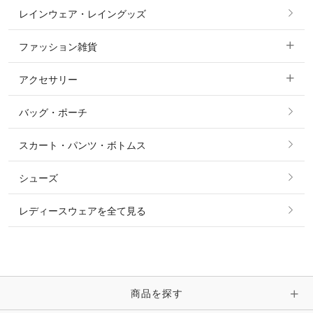
レインウェア・レイングッズ
すべての競技用ウェア
ジャケット・ブルゾン
機能性シャツ・スポーツシャツ
ファッション雑貨
ショージャケット
ベスト
パーカー・トレーナー・スウェット
アクセサリー
すべてのファッション雑貨
ショーシャツ
その他 アウター
ニット・セーター
バッグ・ポーチ
すべてのアクセサリー
ソックス
タイ・タイピン・その他アクセサリー
シャツ・ブラウス・ワンピース
スカート・パンツ・ボトムス
リング
ベルト
その他 トップス
シューズ
ピアス・イヤリング
帽子・ヘア小物
レディースウェアを全て見る
ネックレス
マフラー・スカーフ・ストール・スヌード
ブレスレット・バングル・アンクレット
手袋
ピン・ブローチ・コサージュ
商品を探す
時計・財布・キーケース・革小物