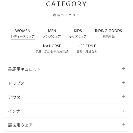
CATEGORY
商品カテゴリー
WOMEN
MEN
KIDS
RIDING GOODS
レディースウェア
メンズウェア
キッズウェア
乗馬用品
for HORSE
LIFE STYLE
馬具・馬のお手入れ用品
書籍・雑貨など
乗馬用キュロット
トップス
すべてのキュロット
アウター
すべてのトップス
フルグリップ・尻革 キュロット
インナー
すべてのアウター
ポロシャツ
ニーグリップ・膝革 キュロット
競技用ウェア
コート
カットソー・Tシャツ・タンクトップ
ノーグリップ・共布 キュロット