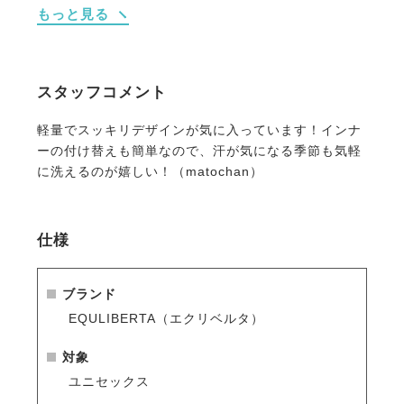
もっと見る
トラッドで高級感のある高機能ヘルメットです。
落ち着いた雰囲気ながらピンポイントに使用された合
皮素材がオシャレを感じさせるデザイン。
軽量で使い勝手がよく安全性も高い、おすすめのハイ
スタッフコメント
パフォーマンスヘルメットです。
軽量でスッキリデザインが気に入っています！インナ
・涼しく快適なクールマックス
ーの付け替えも簡単なので、汗が気になる季節も気軽
内部のインナーには機能性素材のクールマックスを採
に洗えるのが嬉しい！（matochan）
用。
体から汗を吸い上げ素早く蒸発させる機能素材だか
ら、涼しくドライな着心地です。
仕様
・サイズ調整ダイヤル機能
後部ダイヤルのサイズ調整機能で頭部をしっかりと固
ブランド
定できます。
EQULIBERTA（エクリベルタ）
ダイヤルの回転を硬めにすることで、徐々に緩まない
よう工夫されています。
対象
ユニセックス
・高い安全性