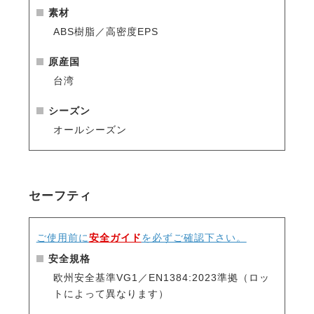
ヨーロッパで制定された、乗馬ヘルメットの安全基準
素材
に適合しています。
ABS樹脂／高密度EPS
内部には衝撃吸収性に優れた素材、高密度EPSを採
用。落馬や衝突などの事故から頭部を安全に保護しま
原産国
す。
台湾
あご紐は信頼性の高いYKK製バックルです。
シーズン
・高い通気性
オールシーズン
前方、後方、頭頂部に11個の通気孔が配置され、熱が
こもりにくく快適です。
・汗で汚れやすいインナーも常に清潔
セーフティ
インナーのパッドとあご紐のパッドは取り外して洗濯
できるので、汗汚れが気になる部分を常に清潔に保て
ます。
ご使用前に
安全ガイド
を必ずご確認下さい。
汚れや洗濯で損耗しやすいパーツですが、交換用パッ
安全規格
ドが別売りされているので安心して長くお使い頂けま
欧州安全基準VG1／EN1384:2023準拠（ロッ
す。
トによって異なります）
・長年培われた技術とノウハウ