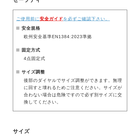
セーフティ
求めた乗馬ヘルメットの新安全基準VG1に適合。
内部には衝撃吸収性に優れた素材、高密度EPSを採
用。落馬や衝突などの事故から頭部を安全に保護しま
ご使用前に
安全ガイド
を必ずご確認下さい。
す。
安全規格
欧州安全基準EN1384:2023準拠
・高い通気性
前方、後方、頭頂部に効果的に配置した通気孔が空気
固定方式
循環をうながし、熱がこもりにくい設計です。
4点固定式
・汗で汚れやすいインナーも清潔に
サイズ調整
インナーのパッドは取り外して洗濯できるので、清潔
後部のダイヤルでサイズ調整ができます。無理
に保てます。
に回すと壊れるためご注意ください。サイズが
汚れや洗濯で傷んでも交換用パッドが別売りされてい
合わない場合は危険ですので必ず別サイズに交
るので安心して長くお使い頂けます。
換してください。
・長年培われた技術とノウハウ
ヨーロッパの有名乗馬ブランドのヘルメットを数多く
手掛けてきた工場が生産に協力。
サイズ
長年培われた技術とノウハウが活かされたヘルメット
です。