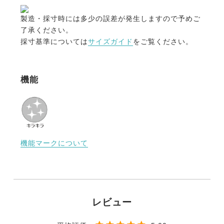
製造・採寸時には多少の誤差が発生しますので予めご
・丈夫な専用バッグ
了承ください。
収納や持ち運びに便利なEQULIBERTAロゴ入りの専
採寸基準については
サイズガイド
をご覧ください。
用バッグが付属。
騎乗後に砂埃がついたヘルメットを収納すれば、周り
への汚れ移りの心配もありません。
機能
【ERTとは】
ヘルメットの安全性と快適性を大幅に向上させる画期
的なテクノロジーです。
機能マークについて
1.従来のヘルメットとの違い
衝撃吸収力：従来のヘルメットは、大きな衝撃に対し
ては効果を発揮しますが、小さな衝撃には対応しにく
いという課題がありました。ERTは、小さな衝撃から
大きな衝撃まで、幅広い範囲の衝撃エネルギーを吸収