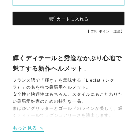
カートに入れる
【
238
ポイント進呈】
輝くディテールと秀逸なかぶり心地で
魅了する新作ヘルメット。
フランス語で「輝き」を意味する「L'eclat（レク
ラ）」の名を持つ乗馬用ヘルメット。
安全性と快適性はもちろん、スタイルにもこだわりた
い乗馬愛好家のための特別な一品。
まばゆいグリッターとゴールドのラインが美しく、輝
くディテールでラグジュアリーさを演出します。
質感がよくて安全性が高い素材を選んだヘルメットは
もっと見る
安心で見栄えもよく、ソフトなかぶり心地や着脱のス
ムーズさにもこだわった設計が魅力的。