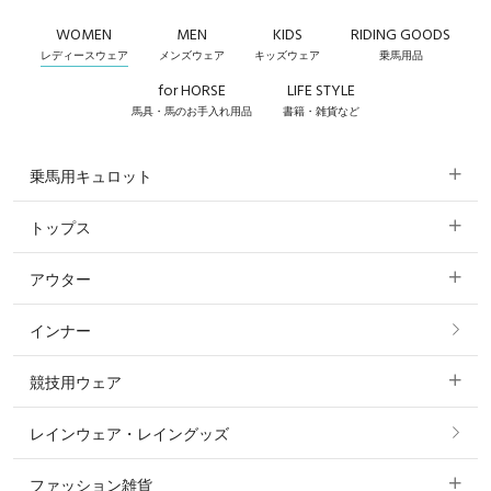
WOMEN
MEN
KIDS
RIDING GOODS
レディースウェア
メンズウェア
キッズウェア
乗馬用品
for HORSE
LIFE STYLE
馬具・馬のお手入れ用品
書籍・雑貨など
乗馬用キュロット
トップス
すべてのキュロット
アウター
すべてのトップス
フルグリップ・尻革 キュロット
インナー
すべてのアウター
ポロシャツ
ニーグリップ・膝革 キュロット
競技用ウェア
コート
カットソー・Tシャツ・タンクトップ
ノーグリップ・共布 キュロット
レインウェア・レイングッズ
すべての競技用ウェア
ジャケット・ブルゾン
機能性シャツ・スポーツシャツ
ファッション雑貨