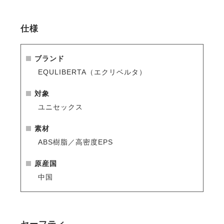
ツバ広のヘルメットは日焼け対策にもオススメです。
仕様
・インナーへのこだわり
内部のインナーには高品質の機能性素材【ERT】を採
ブランド
用。
EQULIBERTA（エクリベルタ）
吸湿速乾性のある素材はムレを軽減し、ヘルメット内
をドライで快適にキープします。
対象
インナーのクッション性を向上することで、かぶり心
ユニセックス
地のよさが大幅にUP。
素材
・サイズ調整ダイヤル機能
ABS樹脂／高密度EPS
後部ダイヤルのサイズ調整機能で頭部をしっかりと固
定できます。
原産国
ダイヤルの回転を硬めにすることで、徐々に緩まない
中国
よう工夫されています。
・高い安全性
ヨーロッパで新たに制定された、より高度な安全性を