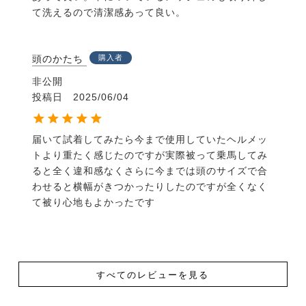
て洗えるので清潔感あって良い。
クを大幅に低減します。
快適なフィット感：柔らかいパッドが、頭に優しくフ
頭のかたち
購入者
ィットし、快適な着用感を実現します。
非公開
高い安全性：世界的なヘルメット安全基準をクリア
投稿日
2025/06/04
し、高い安全性を実現しています。
届いて試着してみたら今まで使用していたヘルメッ
トより重たく感じたのですが実際被って乗馬してみ
ると全く違和感なくさらに今までは頭のサイズで合
わせると横幅がきつかったりしたのですが全くなく
て被り心地もよかったです
すべてのレビューを見る