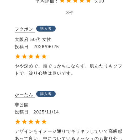
5.00
します。
3
快適性：柔らかいポリマーパッドを採用することで、
ヘルメットのフィット感が格段に向上し、長時間着用
フクポン
購入者
しても快適です。
大阪府
50代
女性
2.ERTの仕組み
投稿日
2026/06/25
独自のポリマー素材：ERTは、特許取得済みの独自の
やや深めで、頭でっかちにならず、肌あたりもソフ
柔らかいポリマー素材を使用しています。この素材
トで、被り心地は良いです。
は、衝撃を受けると変形し、エネルギーを吸収する働
きをします。
かーたん
購入者
多段階の衝撃吸収：衝撃の強さに応じて、素材が異な
るレベルで変形し、エネルギーを吸収します。これに
非公開
より、様々な状況での衝撃から頭を保護します。
投稿日
2025/11/14
3.ERTのメリット
デザインもイメージ通りでキラキラしていて高級感
あって良い。中についているメッシュのも取り外し
脳震盪のリスク低減：小さな衝撃による脳震盪のリス