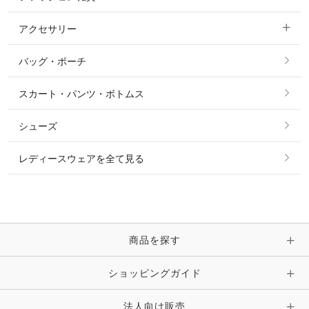
ショージャケット
ベスト
パーカー・トレーナー・スウェット
アクセサリー
すべてのファッション雑貨
ショーシャツ
その他 アウター
ニット・セーター
バッグ・ポーチ
すべてのアクセサリー
ソックス
タイ・タイピン・その他アクセサリー
シャツ・ブラウス・ワンピース
スカート・パンツ・ボトムス
リング
ベルト
その他 トップス
シューズ
ピアス・イヤリング
帽子・ヘア小物
レディースウェアを全て見る
ネックレス
マフラー・スカーフ・ストール・スヌード
ブレスレット・バングル・アンクレット
手袋
ピン・ブローチ・コサージュ
商品を探す
時計・財布・キーケース・革小物
ショッピングガイド
その他 アクセサリー
キーホルダー・チャーム・ストラップ
法人向け販売