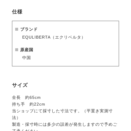
・JODHPURS ムチ用リストバンドも取り付けしやす
い。
仕様
JODHPURS ムチ用リストバンド
・愛馬とのコーディネートが楽しめるお得なセットも
ご用意しています。
ブランド
EQULIBERTA クラシック 短鞭 サドルパッド イヤー
EQULIBERTA（エクリベルタ）
ネット プロテクター 4点セット
原産国
中国
サイズ
全長 約65cm
持ち手 約22cm
当ショップにて採寸した寸法です。（平置き実測寸
法）
製造・採寸時には多少の誤差が発生しますので予めご
了承ください。