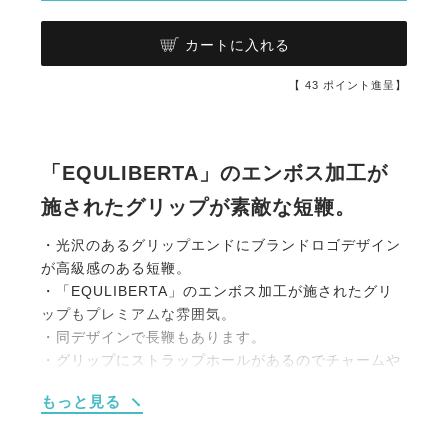
カートに入れる
【
43
ポイント進呈】
「EQULIBERTA」のエンボス加工が
施されたグリップが素敵な短鞭。
・光沢のあるグリップエンドにブランドロゴデザイン
が高級感のある短鞭。
・「EQULIBERTA」のエンボス加工が施されたグリ
ップもプレミアムな雰囲気。
・同デザインで長鞭もあります。
・グリップにストラップホールがあるのでチャームや
キーホルダーが取り付けられます。
もっと見る
・チャームやキーホルダーなどを取り付けると目印に
なって、よくあるムチの取り間違え防止にも。