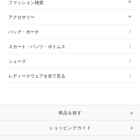
ファッション雑貨
ショージャケット
ベスト
パーカー・トレーナー・スウェット
アクセサリー
すべてのファッション雑貨
ショーシャツ
その他 アウター
ニット・セーター
バッグ・ポーチ
すべてのアクセサリー
ソックス
タイ・タイピン・その他アクセサリー
シャツ・ブラウス・ワンピース
スカート・パンツ・ボトムス
リング
ベルト
その他 トップス
シューズ
ピアス・イヤリング
帽子・ヘア小物
レディースウェアを全て見る
ネックレス
マフラー・スカーフ・ストール・スヌード
ブレスレット・バングル・アンクレット
手袋
ピン・ブローチ・コサージュ
商品を探す
時計・財布・キーケース・革小物
ショッピングガイド
その他 アクセサリー
キーホルダー・チャーム・ストラップ