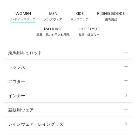
WOMEN
MEN
KIDS
RIDING GOODS
レディースウェア
メンズウェア
キッズウェア
乗馬用品
for HORSE
LIFE STYLE
馬具・馬のお手入れ用品
書籍・雑貨など
乗馬用キュロット
トップス
すべてのキュロット
アウター
すべてのトップス
フルグリップ・尻革 キュロット
インナー
すべてのアウター
ポロシャツ
ニーグリップ・膝革 キュロット
競技用ウェア
コート
カットソー・Tシャツ・タンクトップ
ノーグリップ・共布 キュロット
レインウェア・レイングッズ
すべての競技用ウェア
ジャケット・ブルゾン
機能性シャツ・スポーツシャツ