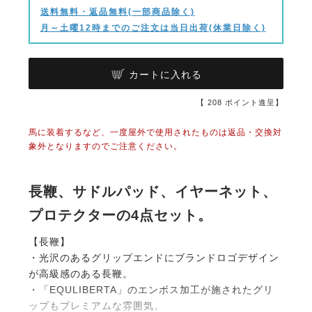
送料無料・返品無料(一部商品除く)
月～土曜12時までのご注文は当日出荷(休業日除く)
カートに入れる
【
208
ポイント進呈】
馬に装着するなど、一度屋外で使用されたものは返品・交換対
象外となりますのでご注意ください。
長鞭、サドルパッド、イヤーネット、
プロテクターの4点セット。
【長鞭】
・光沢のあるグリップエンドにブランドロゴデザイン
が高級感のある長鞭。
・「EQULIBERTA」のエンボス加工が施されたグリ
ップもプレミアムな雰囲気。