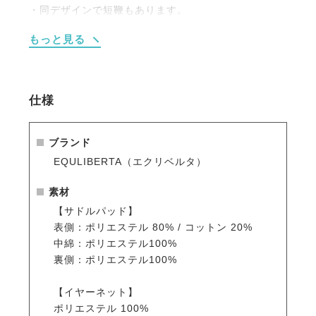
・同デザインで短鞭もあります。
・グリップにストラップホールがあるのでチャームや
もっと見る
キーホルダーが取り付けられます。
・チャームやキーホルダーなどを取り付けると目印に
なって、よくあるムチの取り間違え防止にも。
・JODHPURS ムチ用リストバンドも取り付けしやす
仕様
い。
【サドルパッド】
ブランド
・上品さが際立つ、クラシックなキルティングデザイ
EQULIBERTA（エクリベルタ）
ン。
・馬体にやさしくフィットし、クッション性に優れた
素材
快適な乗り心地。
【サドルパッド】
・ネイビー×ホワイトのブレードパイピングが、洗練
表側：ポリエステル 80% / コットン 20%
された印象を演出。
中綿：ポリエステル100%
・同系色のイヤーネットや馬具とのコーディネートも
裏側：ポリエステル100%
可能。
・さりげないロゴ刺繍入りと、シンプルな無地タイプ
【イヤーネット】
からお選びいただけます。
ポリエステル 100%