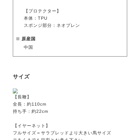
【イヤーネット】
【プロテクター】
・馬の耳を虫や騒音から守る、実用性とデザイン性を
本体：TPU
兼ね備えたイヤーネット。
スポンジ部分：ネオプレン
・通気性の良いメッシュ素材で、暑い季節でも快適な
着け心地。
原産国
・耳部分はやわらかくフィットし、違和感を与えにく
中国
い設計。
・ネイビーの落ち着いたカラーに、上品なコードトリ
ミングがアクセント。
・普段使いだけでなく競技会にも映える、シンプルか
サイズ
つ洗練されたスタイル。
【プロテクター】
【長鞭】
・練習用から試合用まで幅広く使えるコスパの高い定
全長：約110cm
番プロテクターの登場です。
持ち手：約22cm
・内側は厚手で弾力の高いネオプレン、外側はプラス
チックのように硬いTPUで繊細な馬の脚をしっかり保
【イヤーネット】
護します。
フルサイズ＝サラブレッドより大きい馬サイズ
・強力なダブルベルクロでしっかり装着できるので、
※あくまでも目安とお考え下さい