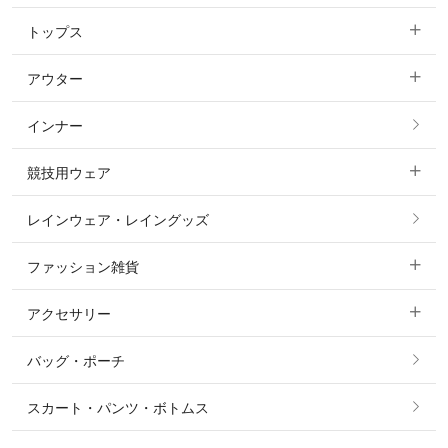
トップス
すべてのキュロット
アウター
すべてのトップス
フルグリップ・尻革 キュロット
インナー
すべてのアウター
ポロシャツ
ニーグリップ・膝革 キュロット
競技用ウェア
コート
カットソー・Tシャツ・タンクトップ
ノーグリップ・共布 キュロット
レインウェア・レイングッズ
すべての競技用ウェア
ジャケット・ブルゾン
機能性シャツ・スポーツシャツ
ファッション雑貨
ショージャケット
ベスト
パーカー・トレーナー・スウェット
アクセサリー
すべてのファッション雑貨
ショーシャツ
その他 アウター
ニット・セーター
バッグ・ポーチ
すべてのアクセサリー
ソックス
タイ・タイピン・その他アクセサリー
シャツ・ブラウス・ワンピース
スカート・パンツ・ボトムス
リング
ベルト
その他 トップス