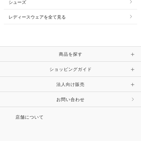
シューズ
ピアス・イヤリング
帽子・ヘア小物
レディースウェアを全て見る
ネックレス
マフラー・スカーフ・ストール・スヌード
ブレスレット・バングル・アンクレット
手袋
ピン・ブローチ・コサージュ
商品を探す
時計・財布・キーケース・革小物
ショッピングガイド
その他 アクセサリー
キーホルダー・チャーム・ストラップ
法人向け販売
その他 ファッション雑貨
お問い合わせ
店舗について