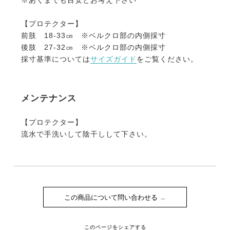
障害飛越などの激しい動きでもずれずに固定。
・丈夫な素材で丸ごと水洗いできるのも嬉しいポイン
【プロテクター】
ト。泥馬場でも気にせず使えます。
前肢 18-33㎝ ※ベルクロ部の内側採寸
後肢 27-32㎝ ※ベルクロ部の内側採寸
単品での販売はこちら
採寸基準については
サイズガイド
をご覧ください。
・
EQULIBERTA クラシック長鞭
・
EQULIBERTA クラシック サドルパッド
・
EQULIBERTA クラシック イヤーネット
メンテナンス
・
EQULIBERTA プロト プロテクター（前後左右4肢
セット）
【プロテクター】
流水で手洗いして陰干しして下さい。
短鞭とのセットはこちら
・
EQULIBERTA クラシック 短鞭 サドルパッド イヤ
ーネット プロテクター 4点セット
この商品について問い合わせる
このページをシェアする