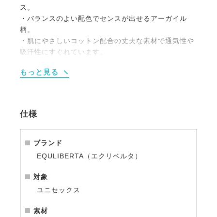
ス。
・バランスのよい配色でセンスが出せるアーガイル
柄。
・肌にやさしいコットン配合の丈夫な素材で通気性や
吸汗性にすぐれています。
・つま先から踵にかけて厚みをもたせたクッション性
もっと見る
のあるタイプ。
・なめらかな肌ざわりでフィット感にも大満足。
・乗馬以外のスポーツやアウトドアなど様々なシーン
で活躍します。
仕様
ブランド
EQULIBERTA（エクリベルタ）
対象
ユニセックス
素材