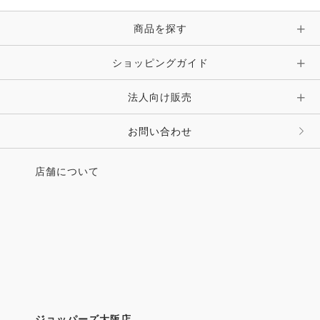
ピン・ブローチ・コサージュ
商品を探す
時計・財布・キーケース・革小物
ショッピングガイド
その他 アクセサリー
キーホルダー・チャーム・ストラップ
法人向け販売
その他 ファッション雑貨
お問い合わせ
店舗について
ジョッパーズ大阪店