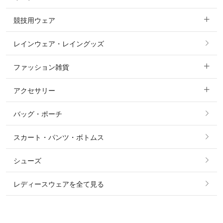
ポロシャツ
ニーグリップ・膝革 キュロット
競技用ウェア
コート
カットソー・Tシャツ・タンクトップ
ノーグリップ・共布 キュロット
レインウェア・レイングッズ
すべての競技用ウェア
ジャケット・ブルゾン
機能性シャツ・スポーツシャツ
ファッション雑貨
ショージャケット
ベスト
パーカー・トレーナー・スウェット
アクセサリー
すべてのファッション雑貨
ショーシャツ
その他 アウター
ニット・セーター
バッグ・ポーチ
すべてのアクセサリー
ソックス
タイ・タイピン・その他アクセサリー
シャツ・ブラウス・ワンピース
スカート・パンツ・ボトムス
リング
ベルト
その他 トップス
シューズ
ピアス・イヤリング
帽子・ヘア小物
レディースウェアを全て見る
ネックレス
マフラー・スカーフ・ストール・スヌード
ブレスレット・バングル・アンクレット
手袋