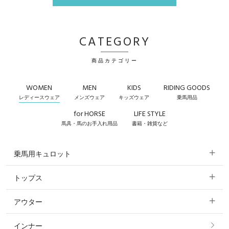
CATEGORY
商品カテゴリー
WOMEN
MEN
KIDS
RIDING GOODS
レディースウェア
メンズウェア
キッズウェア
乗馬用品
for HORSE
LIFE STYLE
馬具・馬のお手入れ用品
書籍・雑貨など
乗馬用キュロット
トップス
すべてのキュロット
アウター
すべてのトップス
フルグリップ・尻革 キュロット
インナー
すべてのアウター