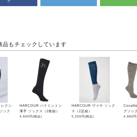
ア
商品もチェックしています
Sコレクシ
HARCOUR バドミントン
HARCOUR ヴァヤ ソック
Coval
 ソック
薄手 ソックス（2枚組）
ス（2足組）
グソッ
4,800円
(税込)
5,200円
(税込)
4,980円