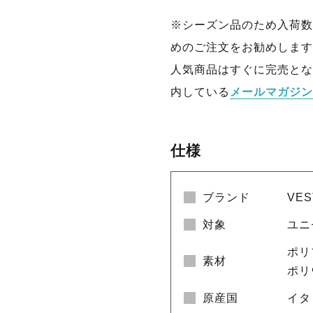
※シーズン品のため入荷数
めのご注文をお勧めします
人気商品はすぐに完売とな
内している
メールマガジン
仕様
ブランド
VE
対象
ユニ
ポリプ
素材
ポリ
原産国
イタ