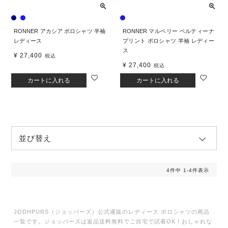
RONNER アカシア ポロシャツ 半袖
RONNER マルベリー ベルティーナ
レディース
プリント ポロシャツ 半袖 レディー
ス
¥
27,400
税込
¥
27,400
税込
カートに入れる
カートに入れる
並び替え
4
件中
1
-
4
件表示
JODHPURS（ジョッパーズ）公式通販のレディース ポロシャツの商品
一覧です。ジョッパーズは返品送料無料でご自宅で試着OK！おしゃれな