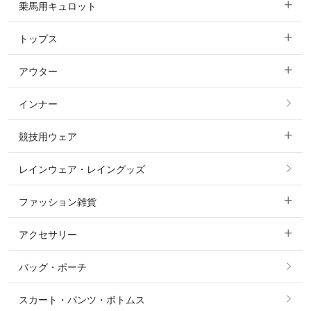
乗馬用キュロット
トップス
すべてのキュロット
アウター
すべてのトップス
フルグリップ・尻革 キュロット
インナー
すべてのアウター
ポロシャツ
ニーグリップ・膝革 キュロット
競技用ウェア
コート
カットソー・Tシャツ・タンクトップ
ノーグリップ・共布 キュロット
レインウェア・レイングッズ
すべての競技用ウェア
ジャケット・ブルゾン
機能性シャツ・スポーツシャツ
ファッション雑貨
ショージャケット
ベスト
パーカー・トレーナー・スウェット
アクセサリー
すべてのファッション雑貨
ショーシャツ
その他 アウター
ニット・セーター
バッグ・ポーチ
すべてのアクセサリー
ソックス
タイ・タイピン・その他アクセサリー
シャツ・ブラウス・ワンピース
スカート・パンツ・ボトムス
リング
ベルト