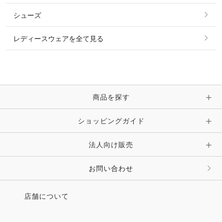
その他 トップス
シューズ
ピアス・イヤリング
帽子・ヘア小物
レディースウェアを全て見る
ネックレス
マフラー・スカーフ・ストール・スヌード
ブレスレット・バングル・アンクレット
手袋
ピン・ブローチ・コサージュ
商品を探す
時計・財布・キーケース・革小物
ショッピングガイド
その他 アクセサリー
キーホルダー・チャーム・ストラップ
法人向け販売
その他 ファッション雑貨
お問い合わせ
店舗について