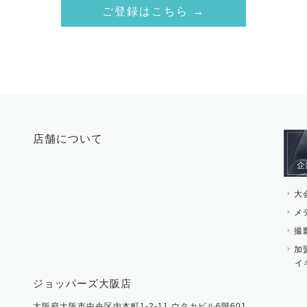
ご登録はこちら →
店舗について
大
メ
撮
加
イ
ジョッパーズ大阪店
大阪府大阪市中央区内本町1-2-11 ウタカビル6階601