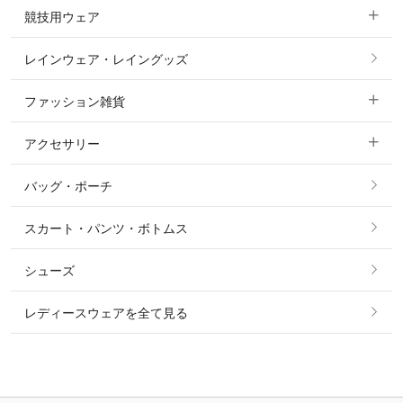
競技用ウェア
コート
カットソー・Tシャツ・タンクトップ
ノーグリップ・共布 キュロット
レインウェア・レイングッズ
すべての競技用ウェア
ジャケット・ブルゾン
機能性シャツ・スポーツシャツ
ファッション雑貨
ショージャケット
ベスト
パーカー・トレーナー・スウェット
アクセサリー
すべてのファッション雑貨
ショーシャツ
その他 アウター
ニット・セーター
バッグ・ポーチ
すべてのアクセサリー
ソックス
タイ・タイピン・その他アクセサリー
シャツ・ブラウス・ワンピース
スカート・パンツ・ボトムス
リング
ベルト
その他 トップス
シューズ
ピアス・イヤリング
帽子・ヘア小物
レディースウェアを全て見る
ネックレス
マフラー・スカーフ・ストール・スヌード
ブレスレット・バングル・アンクレット
手袋