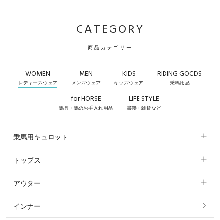
CATEGORY
商品カテゴリー
WOMEN
MEN
KIDS
RIDING GOODS
レディースウェア
メンズウェア
キッズウェア
乗馬用品
for HORSE
LIFE STYLE
馬具・馬のお手入れ用品
書籍・雑貨など
乗馬用キュロット
トップス
すべてのキュロット
アウター
すべてのトップス
フルグリップ・尻革 キュロット
インナー
すべてのアウター
ポロシャツ
ニーグリップ・膝革 キュロット