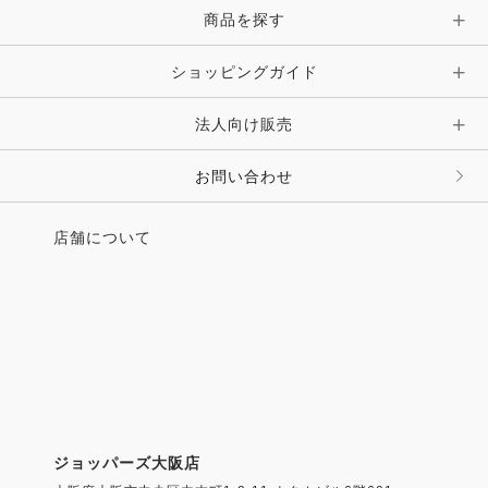
ピン・ブローチ・コサージュ
商品を探す
時計・財布・キーケース・革小物
ショッピングガイド
その他 アクセサリー
キーホルダー・チャーム・ストラップ
法人向け販売
その他 ファッション雑貨
お問い合わせ
店舗について
ジョッパーズ大阪店