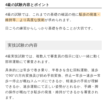
4級の試験内容とポイント
4級の試験では、これまでの基礎の確認の他に
駈歩の発進・
維持等、より高度な技術
が求められます。
日ごろの練習からしっかり基礎を作ることが大切です。
実技試験の内容
4級実技試験では、複数人で審査員の指示に従い一緒に動く
部班運動にて審査されます。
具体的には常歩で巻き乗り、半巻きを含む回転運動、速歩
で90°の方向変換及び斜め手前変換、停止ー常歩ー速歩ー常
歩ー停止が概ねスムーズにできるか、軽速歩の手前が理解
できるか、速歩運動にて正しい姿勢がとれるか、手綱・脚
の操作が概ねでき駈歩の発進・維持ができるかを審査され
ます。