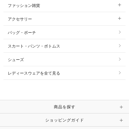
ファッション雑貨
ショージャケット
ベスト
パーカー・トレーナー・スウェット
アクセサリー
すべてのファッション雑貨
ショーシャツ
その他 アウター
ニット・セーター
バッグ・ポーチ
すべてのアクセサリー
ソックス
タイ・タイピン・その他アクセサリー
シャツ・ブラウス・ワンピース
スカート・パンツ・ボトムス
リング
ベルト
その他 トップス
シューズ
ピアス・イヤリング
帽子・ヘア小物
レディースウェアを全て見る
ネックレス
マフラー・スカーフ・ストール・スヌード
ブレスレット・バングル・アンクレット
手袋
ピン・ブローチ・コサージュ
商品を探す
時計・財布・キーケース・革小物
ショッピングガイド
その他 アクセサリー
キーホルダー・チャーム・ストラップ