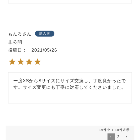
もんろ
購入者
非公開
投稿日
2021/05/26
一度XSからSサイズにサイズ交換し、丁度良かったで
す。サイズ変更にも丁寧に対応してくださいました。
19
件中
1
-
10
件表示
2
1