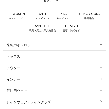
商品カテゴリー
WOMEN
MEN
KIDS
RIDING GOODS
レディースウェア
メンズウェア
キッズウェア
乗馬用品
for HORSE
LIFE STYLE
馬具・馬のお手入れ用品
書籍・雑貨など
乗馬用キュロット
トップス
すべてのキュロット
アウター
すべてのトップス
フルグリップ・尻革 キュロット
インナー
すべてのアウター
ポロシャツ
ニーグリップ・膝革 キュロット
競技用ウェア
コート
カットソー・Tシャツ・タンクトップ
ノーグリップ・共布 キュロット
レインウェア・レイングッズ
すべての競技用ウェア
ジャケット・ブルゾン
機能性シャツ・スポーツシャツ