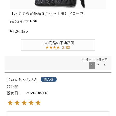
【おすすめ定番品５点セット用】グローブ
商品番号
5SET-GR
¥
2,200
税込
3.89
19
件中
1
-
10
件表示
2
1
じゅんちゃん
購入者
非公開
投稿日
2026/08/10