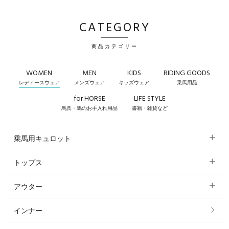
CATEGORY
商品カテゴリー
WOMEN
MEN
KIDS
RIDING GOODS
レディースウェア
メンズウェア
キッズウェア
乗馬用品
for HORSE
LIFE STYLE
馬具・馬のお手入れ用品
書籍・雑貨など
乗馬用キュロット
トップス
すべてのキュロット
アウター
すべてのトップス
フルグリップ・尻革 キュロット
インナー
すべてのアウター
ポロシャツ
ニーグリップ・膝革 キュロット