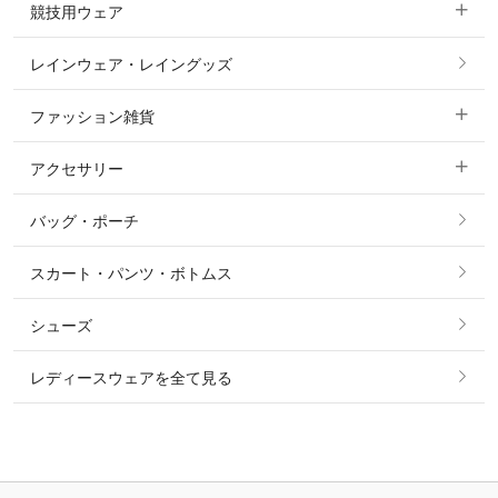
競技用ウェア
コート
カットソー・Tシャツ・タンクトップ
ノーグリップ・共布 キュロット
レインウェア・レイングッズ
すべての競技用ウェア
ジャケット・ブルゾン
機能性シャツ・スポーツシャツ
ファッション雑貨
ショージャケット
ベスト
パーカー・トレーナー・スウェット
アクセサリー
すべてのファッション雑貨
ショーシャツ
その他 アウター
ニット・セーター
バッグ・ポーチ
すべてのアクセサリー
ソックス
タイ・タイピン・その他アクセサリー
シャツ・ブラウス・ワンピース
スカート・パンツ・ボトムス
リング
ベルト
その他 トップス
シューズ
ピアス・イヤリング
帽子・ヘア小物
レディースウェアを全て見る
ネックレス
マフラー・スカーフ・ストール・スヌード
ブレスレット・バングル・アンクレット
手袋