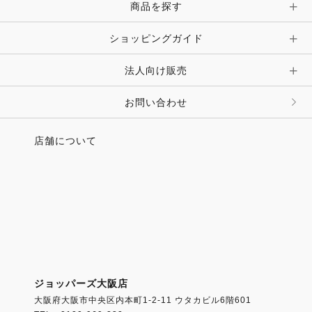
ピン・ブローチ・コサージュ
商品を探す
時計・財布・キーケース・革小物
ショッピングガイド
その他 アクセサリー
キーホルダー・チャーム・ストラップ
法人向け販売
その他 ファッション雑貨
お問い合わせ
店舗について
ジョッパーズ大阪店
大阪府大阪市中央区内本町1-2-11 ウタカビル6階601