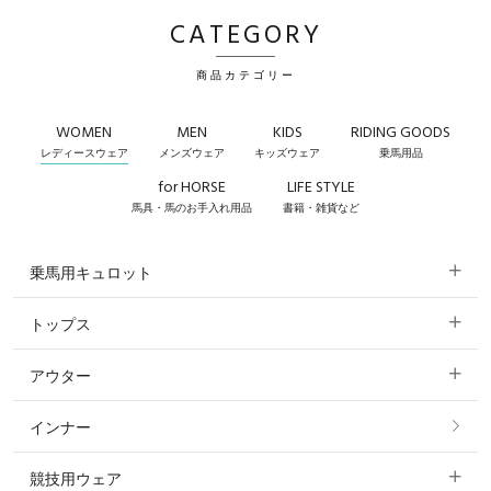
CATEGORY
商品カテゴリー
WOMEN
MEN
KIDS
RIDING GOODS
レディースウェア
メンズウェア
キッズウェア
乗馬用品
for HORSE
LIFE STYLE
馬具・馬のお手入れ用品
書籍・雑貨など
乗馬用キュロット
トップス
すべてのキュロット
アウター
すべてのトップス
フルグリップ・尻革 キュロット
インナー
すべてのアウター
ポロシャツ
ニーグリップ・膝革 キュロット
競技用ウェア
コート
カットソー・Tシャツ・タンクトップ