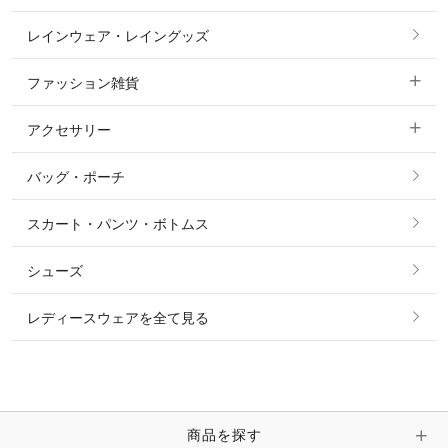
ノーグリップ・共布 キュロット
レインウェア・レイングッズ
すべての競技用ウェア
ジャケット・ブルゾン
機能性シャツ・スポーツシャツ
ファッション雑貨
ショージャケット
ベスト
パーカー・トレーナー・スウェット
アクセサリー
すべてのファッション雑貨
ショーシャツ
その他 アウター
ニット・セーター
バッグ・ポーチ
すべてのアクセサリー
ソックス
タイ・タイピン・その他アクセサリー
シャツ・ブラウス・ワンピース
スカート・パンツ・ボトムス
リング
ベルト
その他 トップス
シューズ
ピアス・イヤリング
帽子・ヘア小物
レディースウェアを全て見る
ネックレス
マフラー・スカーフ・ストール・スヌード
ブレスレット・バングル・アンクレット
手袋
ピン・ブローチ・コサージュ
商品を探す
時計・財布・キーケース・革小物