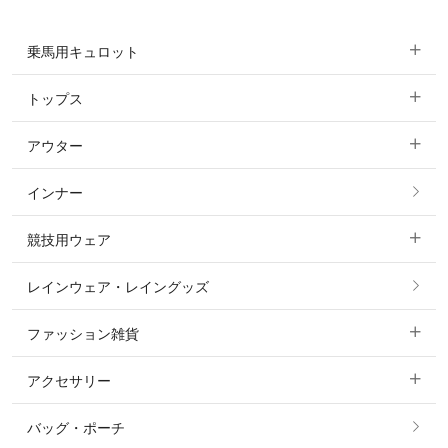
乗馬用キュロット
トップス
すべてのキュロット
アウター
すべてのトップス
フルグリップ・尻革 キュロット
インナー
すべてのアウター
ポロシャツ
ニーグリップ・膝革 キュロット
競技用ウェア
コート
カットソー・Tシャツ・タンクトップ
ノーグリップ・共布 キュロット
レインウェア・レイングッズ
すべての競技用ウェア
ジャケット・ブルゾン
機能性シャツ・スポーツシャツ
ファッション雑貨
ショージャケット
ベスト
パーカー・トレーナー・スウェット
アクセサリー
すべてのファッション雑貨
ショーシャツ
その他 アウター
ニット・セーター
バッグ・ポーチ
すべてのアクセサリー
ソックス
タイ・タイピン・その他アクセサリー