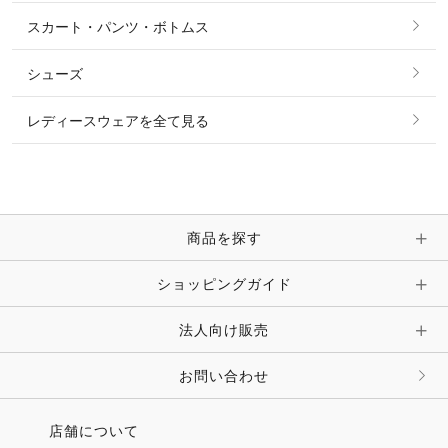
シャツ・ブラウス・ワンピース
スカート・パンツ・ボトムス
リング
ベルト
その他 トップス
シューズ
ピアス・イヤリング
帽子・ヘア小物
レディースウェアを全て見る
ネックレス
マフラー・スカーフ・ストール・スヌード
ブレスレット・バングル・アンクレット
手袋
ピン・ブローチ・コサージュ
商品を探す
時計・財布・キーケース・革小物
ショッピングガイド
その他 アクセサリー
キーホルダー・チャーム・ストラップ
法人向け販売
その他 ファッション雑貨
お問い合わせ
店舗について