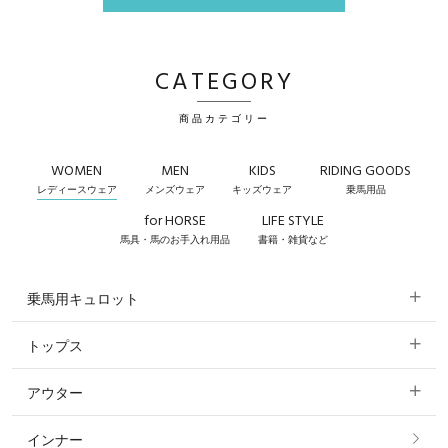
CATEGORY
商品カテゴリー
WOMEN
MEN
KIDS
RIDING GOODS
レディースウェア
メンズウェア
キッズウェア
乗馬用品
for HORSE
LIFE STYLE
馬具・馬のお手入れ用品
書籍・雑貨など
乗馬用キュロット
トップス
すべてのキュロット
アウター
すべてのトップス
フルグリップ・尻革 キュロット
インナー
すべてのアウター
ポロシャツ