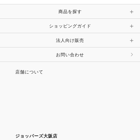
ピン・ブローチ・コサージュ
商品を探す
時計・財布・キーケース・革小物
ショッピングガイド
その他 アクセサリー
キーホルダー・チャーム・ストラップ
法人向け販売
その他 ファッション雑貨
お問い合わせ
店舗について
ジョッパーズ大阪店