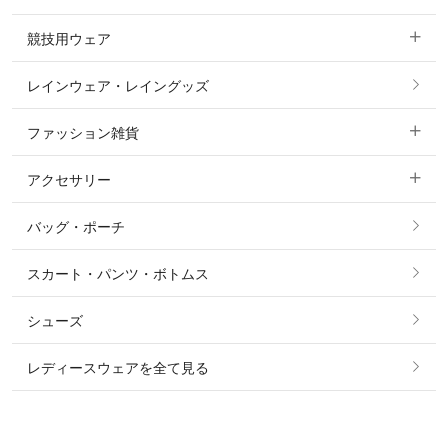
ニーグリップ・膝革 キュロット
競技用ウェア
コート
カットソー・Tシャツ・タンクトップ
ノーグリップ・共布 キュロット
レインウェア・レイングッズ
すべての競技用ウェア
ジャケット・ブルゾン
機能性シャツ・スポーツシャツ
ファッション雑貨
ショージャケット
ベスト
パーカー・トレーナー・スウェット
アクセサリー
すべてのファッション雑貨
ショーシャツ
その他 アウター
ニット・セーター
バッグ・ポーチ
すべてのアクセサリー
ソックス
タイ・タイピン・その他アクセサリー
シャツ・ブラウス・ワンピース
スカート・パンツ・ボトムス
リング
ベルト
その他 トップス
シューズ
ピアス・イヤリング
帽子・ヘア小物
レディースウェアを全て見る
ネックレス
マフラー・スカーフ・ストール・スヌード
ブレスレット・バングル・アンクレット
手袋