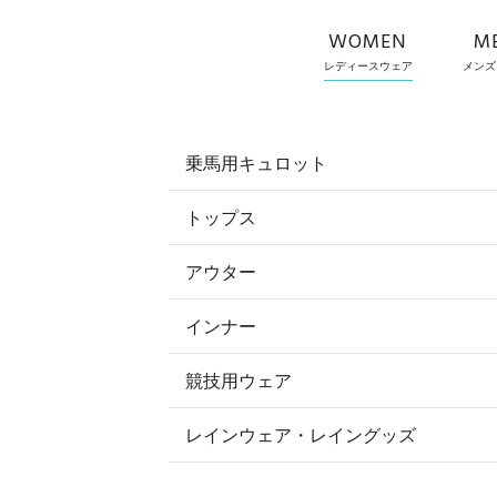
WOMEN
M
レディースウェア
メンズ
乗馬用キュロット
トップス
すべてのキュロット
アウター
すべてのトップス
フルグリップ・尻革 キュロット
インナー
すべてのアウター
ポロシャツ
ニーグリップ・膝革 キュロット
競技用ウェア
コート
カットソー・Tシャツ・タンクトッ
ノーグリップ・共布 キュロット
レインウェア・レイングッズ
すべての競技用ウェア
ジャケット・ブルゾン
機能性シャツ・スポーツシャツ
ショージャケット