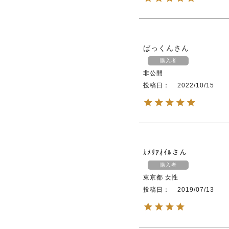
ばっくん
購入者
非公開
投稿日
2022/10/15
ｶﾒﾘｱｵｲﾙ
購入者
東京都
女性
投稿日
2019/07/13