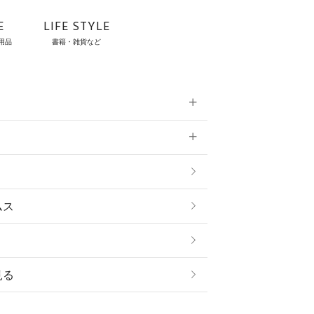
E
LIFE STYLE
用品
書籍・雑貨など
雑貨
ムス
見る
ストール・スヌード