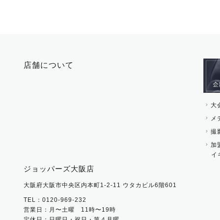
ブレスレット・バング
手袋
ピン・ブローチ・コサ
時計・財布・キーケー
ー
その他 アクセサリー
キーホルダー・チャー
店舗について
その他 ファッション雑
大
メ
撮
加
イ
ジョッパーズ大阪店
大阪府大阪市中央区内本町1-2-11 ウタカビル6階601
TEL：0120-969-232
営業日：月〜土曜 11時〜19時
定休日：日曜日・祝日・第４月曜