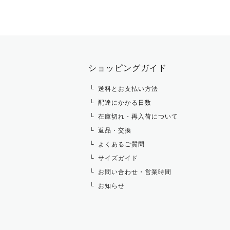
ベスト
パーカー・トレーナー・スウェット
ショーシャツ
その他 アウター
ニット・セーター
タイ・タイピン・その他アクセサリ
シャツ・ブラウス・ワンピース
ショッピングガイド
その他 トップス
送料とお支払い方法
配達にかかる日数
在庫切れ・再入荷について
返品・交換
よくあるご質問
サイズガイド
お問い合わせ・営業時間
お知らせ