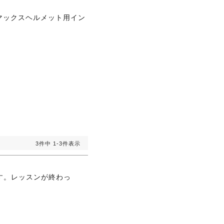
ールマックスヘルメット用イン
3
件中
1
-
3
件表示
す。レッスンが終わっ