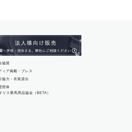
ル・アンクレット
ージュ
ス・革小物
ム・ストラップ
貨
会協賛
ディア掲載・プレス
影協力・衣装貸出
盟団体
ギリス乗馬用品協会（BETA）