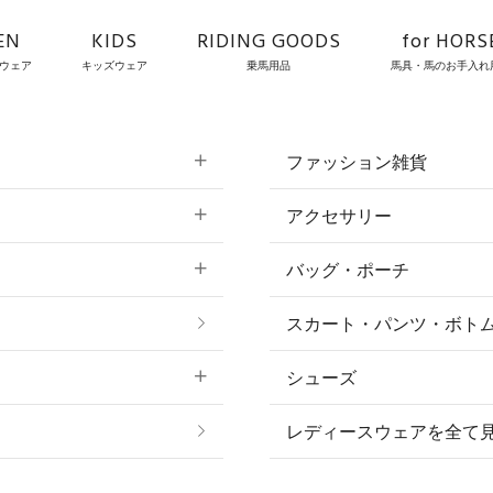
EN
KIDS
RIDING GOODS
for HORS
ウェア
キッズウェア
乗馬用品
馬具・馬のお手入れ
ファッション雑貨
アクセサリー
すべてのファッション
バッグ・ポーチ
すべてのアクセサリー
ソックス
スカート・パンツ・ボト
リング
ベルト
シューズ
プ
ピアス・イヤリング
帽子・ヘア小物
レディースウェアを全て
ネックレス
マフラー・スカーフ・