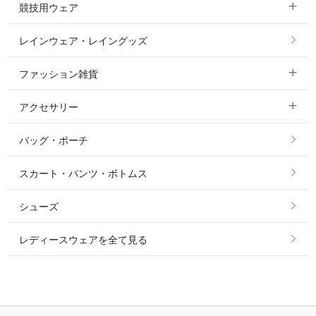
競技用ウェア
コート
カットソー・Tシャツ・タンクトップ
ノーグリップ・共布 キュロット
レインウェア・レイングッズ
すべての競技用ウェア
ジャケット・ブルゾン
機能性シャツ・スポーツシャツ
ファッション雑貨
ショージャケット
ベスト
パーカー・トレーナー・スウェット
アクセサリー
すべてのファッション雑貨
ショーシャツ
その他 アウター
ニット・セーター
バッグ・ポーチ
すべてのアクセサリー
ソックス
タイ・タイピン・その他アクセサリー
シャツ・ブラウス・ワンピース
スカート・パンツ・ボトムス
リング
ベルト
その他 トップス
シューズ
ピアス・イヤリング
帽子・ヘア小物
レディースウェアを全て見る
ネックレス
マフラー・スカーフ・ストール・スヌード
ブレスレット・バングル・アンクレット
手袋