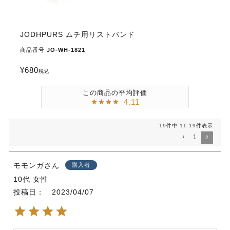
JODHPURS ムチ用リストバンド
商品番号
JO-WH-1821
¥
680
税込
4.11
19
件中
11
-
19
件表示
1
2
モモンガ
購入者
10代
女性
投稿日
2023/04/07