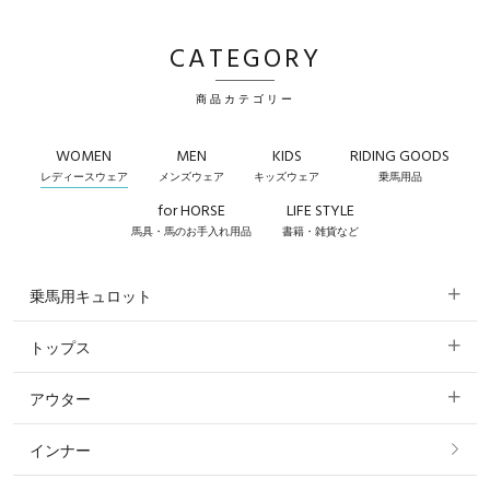
CATEGORY
商品カテゴリー
WOMEN
MEN
KIDS
RIDING GOODS
レディースウェア
メンズウェア
キッズウェア
乗馬用品
for HORSE
LIFE STYLE
馬具・馬のお手入れ用品
書籍・雑貨など
乗馬用キュロット
トップス
すべてのキュロット
アウター
すべてのトップス
フルグリップ・尻革 キュロット
インナー
すべてのアウター
ポロシャツ
ニーグリップ・膝革 キュロット