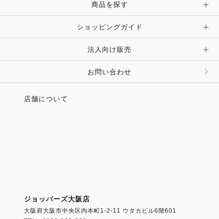
ピン・ブローチ・コサージュ
商品を探す
時計・財布・キーケース・革小物
ショッピングガイド
その他 アクセサリー
キーホルダー・チャーム・ストラップ
法人向け販売
その他 ファッション雑貨
お問い合わせ
店舗について
ジョッパーズ大阪店
大阪府大阪市中央区内本町1-2-11 ウタカビル6階601