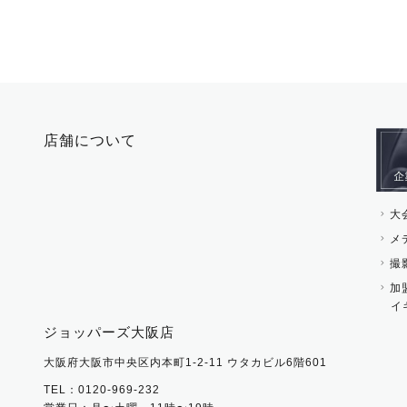
ブレスレット・バング
手袋
ピン・ブローチ・コサ
時計・財布・キーケー
ー
その他 アクセサリー
キーホルダー・チャー
店舗について
その他 ファッション雑
大
メ
撮
加
イ
ジョッパーズ大阪店
大阪府大阪市中央区内本町1-2-11 ウタカビル6階601
TEL：0120-969-232