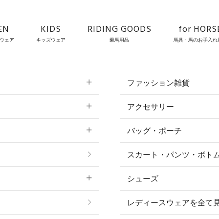
EN
KIDS
RIDING GOODS
for HORS
ウェア
キッズウェア
乗馬用品
馬具・馬のお手入れ
ファッション雑貨
アクセサリー
すべてのファッション
バッグ・ポーチ
すべてのアクセサリー
ソックス
スカート・パンツ・ボト
リング
ベルト
シューズ
プ
ピアス・イヤリング
帽子・ヘア小物
レディースウェアを全て
ネックレス
マフラー・スカーフ・