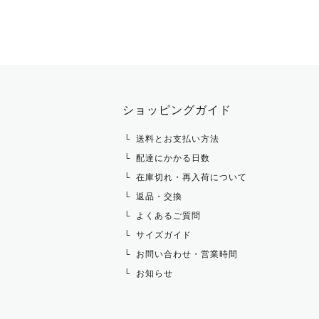
ショージャケット
ベスト
パーカー・トレーナー・スウェット
ショーシャツ
その他 アウター
ニット・セーター
タイ・タイピン・その他アクセサリ
シャツ・ブラウス・ワンピース
ショッピングガイド
その他 トップス
送料とお支払い方法
配達にかかる日数
在庫切れ・再入荷について
返品・交換
よくあるご質問
サイズガイド
お問い合わせ・営業時間
お知らせ