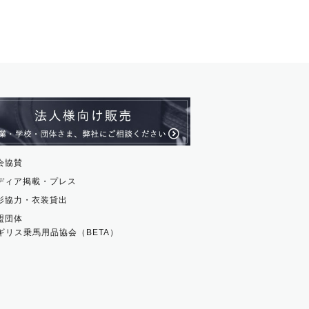
ル・アンクレット
ージュ
ス・革小物
ム・ストラップ
貨
会協賛
ディア掲載・プレス
影協力・衣装貸出
盟団体
ギリス乗馬用品協会（BETA）