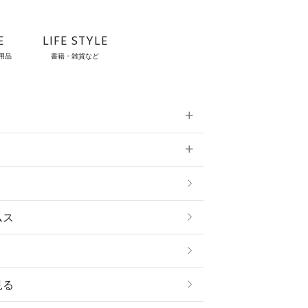
E
LIFE STYLE
用品
書籍・雑貨など
雑貨
ムス
見る
ストール・スヌード