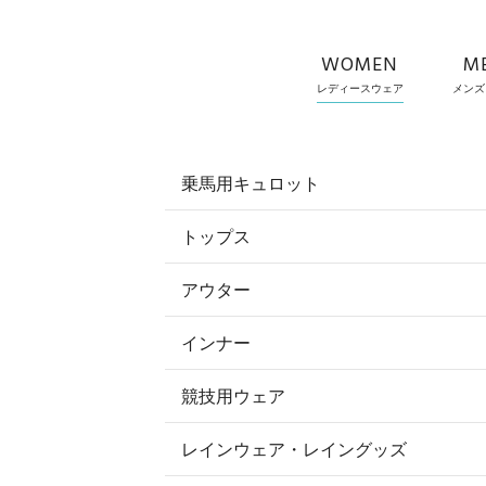
WOMEN
M
レディースウェア
メンズ
乗馬用キュロット
トップス
すべてのキュロット
アウター
すべてのトップス
フルグリップ・尻革 キュロット
インナー
すべてのアウター
ポロシャツ
ニーグリップ・膝革 キュロット
競技用ウェア
コート
カットソー・Tシャツ・タンクトッ
ノーグリップ・共布 キュロット
レインウェア・レイングッズ
すべての競技用ウェア
ジャケット・ブルゾン
機能性シャツ・スポーツシャツ