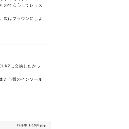
たので安心してレッス
。次はブラウンにしよ
でUK2に交換したかっ
また市販のインソール
19
件中
1
-
10
件表示