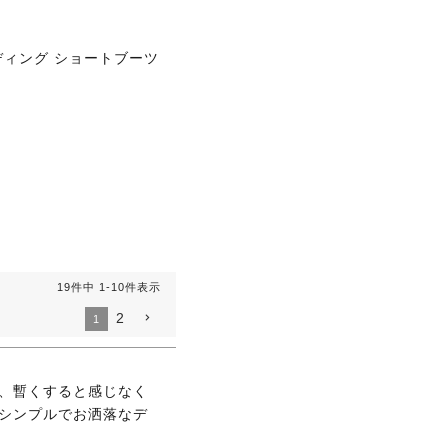
イディング ショートブーツ
19
件中
1
-
10
件表示
2
1
、暫くすると感じなく
シンプルでお洒落なデ