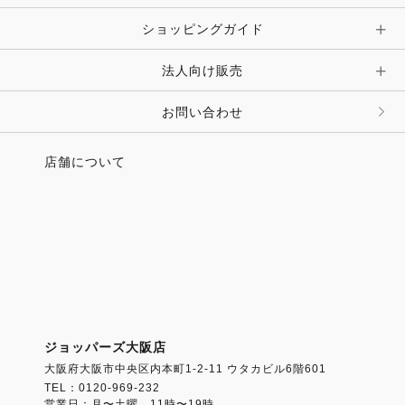
ショッピングガイド
その他 アクセサリー
キーホルダー・チャーム・ストラップ
法人向け販売
その他 ファッション雑貨
お問い合わせ
店舗について
ジョッパーズ大阪店
大阪府大阪市中央区内本町1-2-11 ウタカビル6階601
TEL：0120-969-232
営業日：月〜土曜 11時〜19時