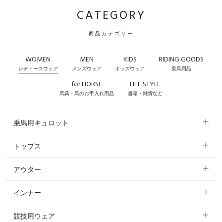
CATEGORY
商品カテゴリー
WOMEN
MEN
KIDS
RIDING GOODS
レディースウェア
メンズウェア
キッズウェア
乗馬用品
for HORSE
LIFE STYLE
馬具・馬のお手入れ用品
書籍・雑貨など
乗馬用キュロット
トップス
すべてのキュロット
アウター
すべてのトップス
フルグリップ・尻革 キュロット
インナー
すべてのアウター
ポロシャツ
ニーグリップ・膝革 キュロット
競技用ウェア
コート
カットソー・Tシャツ・タンクトップ