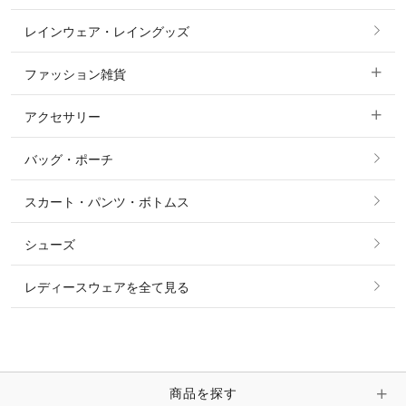
ノーグリップ・共布 キュロット
レインウェア・レイングッズ
すべての競技用ウェア
ジャケット・ブルゾン
機能性シャツ・スポーツシャツ
ファッション雑貨
ショージャケット
ベスト
パーカー・トレーナー・スウェット
アクセサリー
すべてのファッション雑貨
ショーシャツ
その他 アウター
ニット・セーター
バッグ・ポーチ
すべてのアクセサリー
ソックス
タイ・タイピン・その他アクセサリー
シャツ・ブラウス・ワンピース
スカート・パンツ・ボトムス
リング
ベルト
その他 トップス
シューズ
ピアス・イヤリング
帽子・ヘア小物
レディースウェアを全て見る
ネックレス
マフラー・スカーフ・ストール・スヌード
ブレスレット・バングル・アンクレット
手袋
ピン・ブローチ・コサージュ
商品を探す
時計・財布・キーケース・革小物