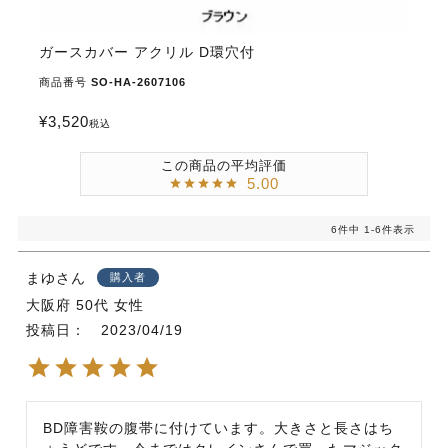
ガースカバー アクリル D環穴付
商品番号
SO-HA-2607106
¥
3,520
税込
5.00
6
件中
1
-
6
件表示
まゆ
購入者
大阪府
50代
女性
投稿日
2023/04/19
BD障害鞍の腹帯に付けています。大きさと長さはち