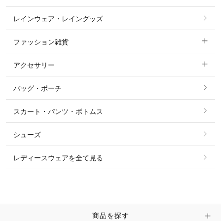
カットソー・Tシャツ・タンクトップ
ノーグリップ・共布 キュロット
レインウェア・レイングッズ
すべての競技用ウェア
ジャケット・ブルゾン
機能性シャツ・スポーツシャツ
ファッション雑貨
ショージャケット
ベスト
パーカー・トレーナー・スウェット
アクセサリー
すべてのファッション雑貨
ショーシャツ
その他 アウター
ニット・セーター
バッグ・ポーチ
すべてのアクセサリー
ソックス
タイ・タイピン・その他アクセサリー
シャツ・ブラウス・ワンピース
スカート・パンツ・ボトムス
リング
ベルト
その他 トップス
シューズ
ピアス・イヤリング
帽子・ヘア小物
レディースウェアを全て見る
ネックレス
マフラー・スカーフ・ストール・スヌード
ブレスレット・バングル・アンクレット
手袋
ピン・ブローチ・コサージュ
商品を探す
時計・財布・キーケース・革小物