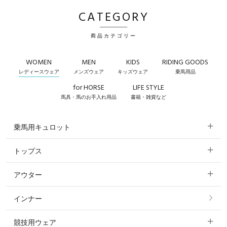
CATEGORY
商品カテゴリー
WOMEN
MEN
KIDS
RIDING GOODS
レディースウェア
メンズウェア
キッズウェア
乗馬用品
for HORSE
LIFE STYLE
馬具・馬のお手入れ用品
書籍・雑貨など
乗馬用キュロット
トップス
すべてのキュロット
アウター
すべてのトップス
フルグリップ・尻革 キュロット
インナー
すべてのアウター
ポロシャツ
ニーグリップ・膝革 キュロット
競技用ウェア
コート