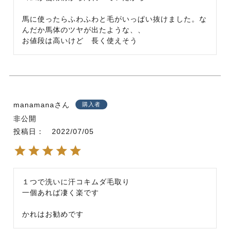
馬に使ったらふわふわと毛がいっぱい抜けました。な
んだか馬体のツヤが出たような、、

お値段は高いけど　長く使えそう
manamana
購入者
非公開
投稿日
2022/07/05
１つで洗いに汗コキムダ毛取り

一個あれば凄く楽です

かれはお勧めです