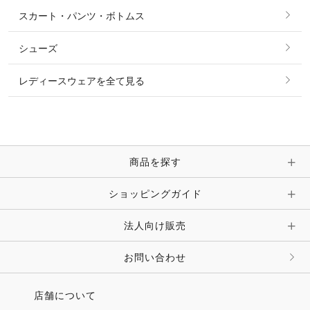
シャツ・ブラウス・ワンピース
スカート・パンツ・ボトムス
リング
ベルト
その他 トップス
シューズ
ピアス・イヤリング
帽子・ヘア小物
レディースウェアを全て見る
ネックレス
マフラー・スカーフ・ストール・スヌード
ブレスレット・バングル・アンクレット
手袋
ピン・ブローチ・コサージュ
商品を探す
時計・財布・キーケース・革小物
ショッピングガイド
その他 アクセサリー
キーホルダー・チャーム・ストラップ
法人向け販売
その他 ファッション雑貨
お問い合わせ
店舗について