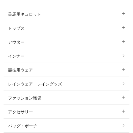
乗馬用キュロット
トップス
すべてのキュロット
アウター
すべてのトップス
フルグリップ・尻革 キュロット
インナー
すべてのアウター
ポロシャツ
ニーグリップ・膝革 キュロット
競技用ウェア
コート
カットソー・Tシャツ・タンクトップ
ノーグリップ・共布 キュロット
レインウェア・レイングッズ
すべての競技用ウェア
ジャケット・ブルゾン
機能性シャツ・スポーツシャツ
ファッション雑貨
ショージャケット
ベスト
パーカー・トレーナー・スウェット
アクセサリー
すべてのファッション雑貨
ショーシャツ
その他 アウター
ニット・セーター
バッグ・ポーチ
すべてのアクセサリー
ソックス
タイ・タイピン・その他アクセサリー