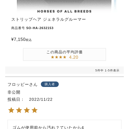
ストリップヘア ジェネラルグルーマー
商品番号
SO-HA-2632153
¥
7,150
税込
4.20
5
件中
1
-
5
件表示
フロッピー
購入者
非公開
投稿日
2022/11/22
ゴムが使用前から汚れ？ていたから4
