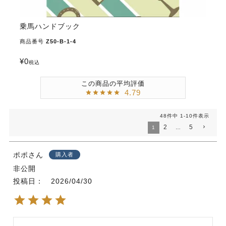
乗馬ハンドブック
商品番号
Z50-B-1-4
¥
0
税込
4.79
48
件中
1
-
10
件表示
2
5
1
…
ポポ
購入者
非公開
投稿日
2026/04/30