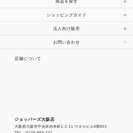
ピン・ブローチ・コサージュ
商品を探す
時計・財布・キーケース・革小物
ショッピングガイド
その他 アクセサリー
キーホルダー・チャーム・ストラップ
法人向け販売
その他 ファッション雑貨
お問い合わせ
店舗について
ジョッパーズ大阪店
大阪府大阪市中央区内本町1-2-11 ウタカビル6階601
TEL：0120-969-232