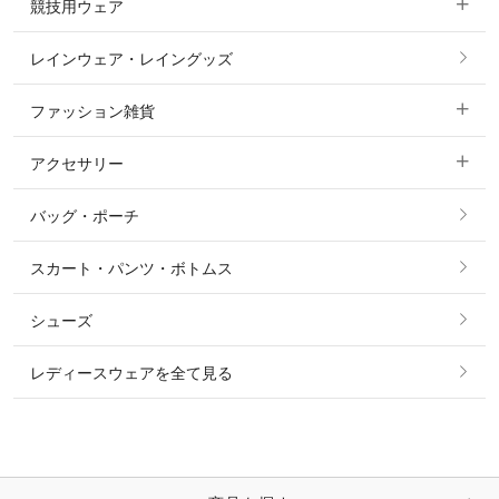
競技用ウェア
コート
カットソー・Tシャツ・タンクトップ
ノーグリップ・共布 キュロット
レインウェア・レイングッズ
すべての競技用ウェア
ジャケット・ブルゾン
機能性シャツ・スポーツシャツ
ファッション雑貨
ショージャケット
ベスト
パーカー・トレーナー・スウェット
アクセサリー
すべてのファッション雑貨
ショーシャツ
その他 アウター
ニット・セーター
バッグ・ポーチ
すべてのアクセサリー
ソックス
タイ・タイピン・その他アクセサリー
シャツ・ブラウス・ワンピース
スカート・パンツ・ボトムス
リング
ベルト
その他 トップス
シューズ
ピアス・イヤリング
帽子・ヘア小物
レディースウェアを全て見る
ネックレス
マフラー・スカーフ・ストール・スヌード
ブレスレット・バングル・アンクレット
手袋