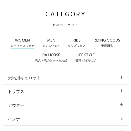
CATEGORY
商品カテゴリー
WOMEN
MEN
KIDS
RIDING GOODS
レディースウェア
メンズウェア
キッズウェア
乗馬用品
for HORSE
LIFE STYLE
馬具・馬のお手入れ用品
書籍・雑貨など
乗馬用キュロット
トップス
すべてのキュロット
アウター
すべてのトップス
フルグリップ・尻革 キュロット
インナー
すべてのアウター
ポロシャツ
ニーグリップ・膝革 キュロット