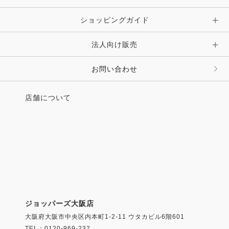
ショッピングガイド
その他 アクセサリー
キーホルダー・チャーム・ストラップ
法人向け販売
その他 ファッション雑貨
お問い合わせ
店舗について
ジョッパーズ大阪店
大阪府大阪市中央区内本町1-2-11 ウタカビル6階601
TEL：0120-969-232