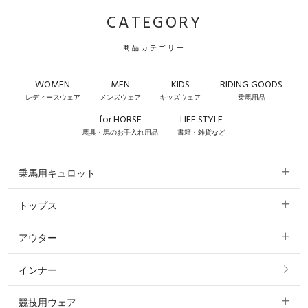
CATEGORY
商品カテゴリー
WOMEN
MEN
KIDS
RIDING GOODS
レディースウェア
メンズウェア
キッズウェア
乗馬用品
for HORSE
LIFE STYLE
馬具・馬のお手入れ用品
書籍・雑貨など
乗馬用キュロット
トップス
すべてのキュロット
アウター
すべてのトップス
フルグリップ・尻革 キュロット
インナー
すべてのアウター
ポロシャツ
ニーグリップ・膝革 キュロット
競技用ウェア
コート