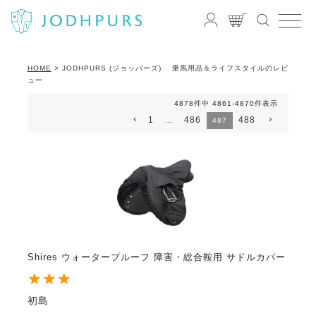
HOME
JODHPURS (ジョッパーズ) 乗馬用品＆ライフスタイルのレビ
ュー
4878
件中
4861
-
4870
件表示
1
486
488
…
487
Shires ウォータープルーフ 障害・総合鞍用 サドルカバー
初島