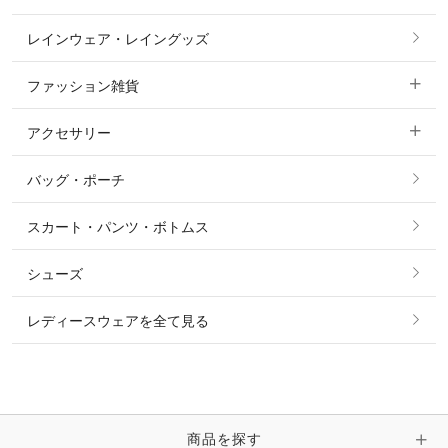
カットソー・Tシャツ・タンクトップ
ノーグリップ・共布 キュロット
レインウェア・レイングッズ
すべての競技用ウェア
ジャケット・ブルゾン
機能性シャツ・スポーツシャツ
ファッション雑貨
ショージャケット
ベスト
パーカー・トレーナー・スウェット
アクセサリー
すべてのファッション雑貨
ショーシャツ
その他 アウター
ニット・セーター
バッグ・ポーチ
すべてのアクセサリー
ソックス
タイ・タイピン・その他アクセサリー
シャツ・ブラウス・ワンピース
スカート・パンツ・ボトムス
リング
ベルト
その他 トップス
シューズ
ピアス・イヤリング
帽子・ヘア小物
レディースウェアを全て見る
ネックレス
マフラー・スカーフ・ストール・スヌード
ブレスレット・バングル・アンクレット
手袋
ピン・ブローチ・コサージュ
商品を探す
時計・財布・キーケース・革小物