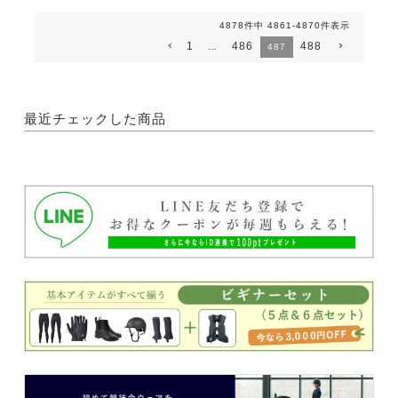
4878
件中
4861
-
4870
件表示
1
486
488
…
487
最近チェックした商品