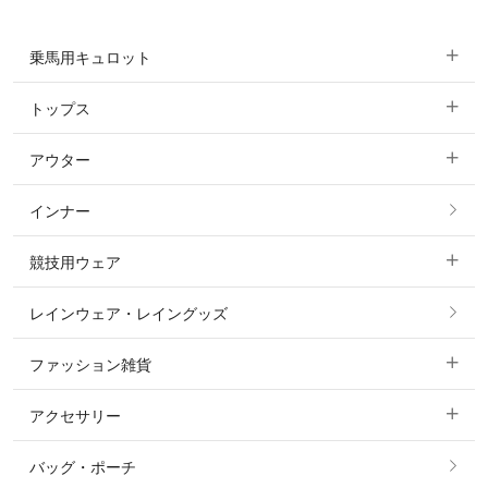
乗馬用キュロット
トップス
すべてのキュロット
アウター
すべてのトップス
フルグリップ・尻革 キュロット
インナー
すべてのアウター
ポロシャツ
ニーグリップ・膝革 キュロット
競技用ウェア
コート
カットソー・Tシャツ・タンクトップ
ノーグリップ・共布 キュロット
レインウェア・レイングッズ
すべての競技用ウェア
ジャケット・ブルゾン
機能性シャツ・スポーツシャツ
ファッション雑貨
ショージャケット
ベスト
パーカー・トレーナー・スウェット
アクセサリー
すべてのファッション雑貨
ショーシャツ
その他 アウター
ニット・セーター
バッグ・ポーチ
すべてのアクセサリー
ソックス
タイ・タイピン・その他アクセサリー