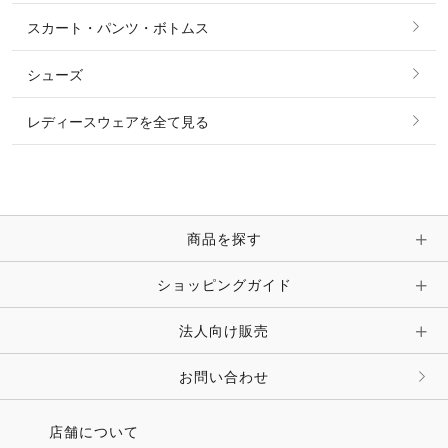
シャツ・ブラウス・ワンピース
スカート・パンツ・ボトムス
リング
ベルト
その他 トップス
シューズ
ピアス・イヤリング
帽子・ヘア小物
レディースウェアを全て見る
ネックレス
マフラー・スカーフ・ストール・スヌード
ブレスレット・バングル・アンクレット
手袋
ピン・ブローチ・コサージュ
商品を探す
時計・財布・キーケース・革小物
ショッピングガイド
その他 アクセサリー
キーホルダー・チャーム・ストラップ
法人向け販売
その他 ファッション雑貨
お問い合わせ
店舗について