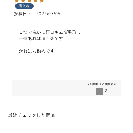
購入者
投稿日
2022/07/05
１つで洗いに汗コキムダ毛取り

一個あれば凄く楽です

かれはお勧めです
20
件中
1
-
10
件表示
2
1
最近チェックした商品