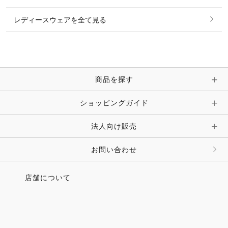
ピアス・イヤリング
帽子・ヘア小物
レディースウェアを全て見る
ネックレス
マフラー・スカーフ・ストール・スヌード
ブレスレット・バングル・アンクレット
手袋
ピン・ブローチ・コサージュ
商品を探す
時計・財布・キーケース・革小物
ショッピングガイド
その他 アクセサリー
キーホルダー・チャーム・ストラップ
法人向け販売
その他 ファッション雑貨
お問い合わせ
店舗について