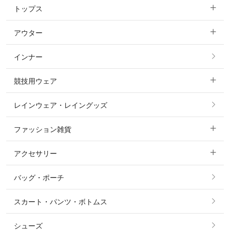
トップス
すべてのキュロット
アウター
すべてのトップス
フルグリップ・尻革 キュロット
インナー
すべてのアウター
ポロシャツ
ニーグリップ・膝革 キュロット
競技用ウェア
コート
カットソー・Tシャツ・タンクトップ
ノーグリップ・共布 キュロット
レインウェア・レイングッズ
すべての競技用ウェア
ジャケット・ブルゾン
機能性シャツ・スポーツシャツ
ファッション雑貨
ショージャケット
ベスト
パーカー・トレーナー・スウェット
アクセサリー
すべてのファッション雑貨
ショーシャツ
その他 アウター
ニット・セーター
バッグ・ポーチ
すべてのアクセサリー
ソックス
タイ・タイピン・その他アクセサリー
シャツ・ブラウス・ワンピース
スカート・パンツ・ボトムス
リング
ベルト
その他 トップス
シューズ