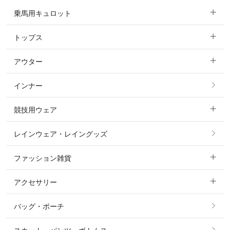
乗馬用キュロット
トップス
すべてのキュロット
アウター
すべてのトップス
フルグリップ・尻革 キュロット
インナー
すべてのアウター
ポロシャツ
ニーグリップ・膝革 キュロット
競技用ウェア
コート
カットソー・Tシャツ・タンクトップ
ノーグリップ・共布 キュロット
レインウェア・レイングッズ
すべての競技用ウェア
ジャケット・ブルゾン
機能性シャツ・スポーツシャツ
ファッション雑貨
ショージャケット
ベスト
パーカー・トレーナー・スウェット
アクセサリー
すべてのファッション雑貨
ショーシャツ
その他 アウター
ニット・セーター
バッグ・ポーチ
すべてのアクセサリー
ソックス
タイ・タイピン・その他アクセサリー
シャツ・ブラウス・ワンピース