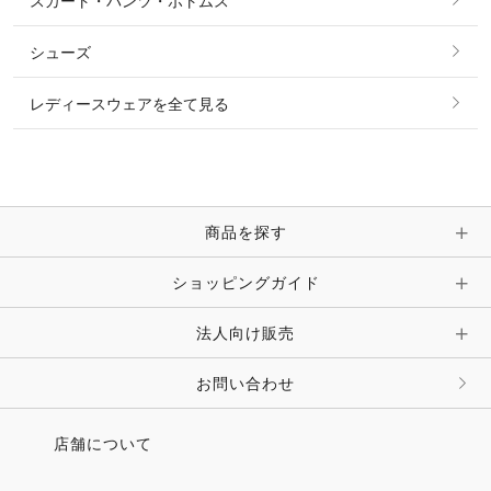
スカート・パンツ・ボトムス
リング
ベルト
その他 トップス
シューズ
ピアス・イヤリング
帽子・ヘア小物
レディースウェアを全て見る
ネックレス
マフラー・スカーフ・ストール・スヌード
ブレスレット・バングル・アンクレット
手袋
ピン・ブローチ・コサージュ
商品を探す
時計・財布・キーケース・革小物
ショッピングガイド
その他 アクセサリー
キーホルダー・チャーム・ストラップ
法人向け販売
その他 ファッション雑貨
お問い合わせ
店舗について