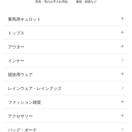
馬具・馬のお手入れ用品
書籍・雑貨など
乗馬用キュロット
トップス
すべてのキュロット
アウター
すべてのトップス
フルグリップ・尻革 キュロット
インナー
すべてのアウター
ポロシャツ
ニーグリップ・膝革 キュロット
競技用ウェア
コート
カットソー・Tシャツ・タンクトップ
ノーグリップ・共布 キュロット
レインウェア・レイングッズ
すべての競技用ウェア
ジャケット・ブルゾン
機能性シャツ・スポーツシャツ
ファッション雑貨
ショージャケット
ベスト
パーカー・トレーナー・スウェット
アクセサリー
すべてのファッション雑貨
ショーシャツ
その他 アウター
ニット・セーター
バッグ・ポーチ
すべてのアクセサリー
ソックス