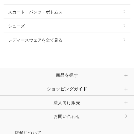
タイ・タイピン・その他アクセサリー
シャツ・ブラウス・ワンピース
スカート・パンツ・ボトムス
リング
ベルト
その他 トップス
シューズ
ピアス・イヤリング
帽子・ヘア小物
レディースウェアを全て見る
ネックレス
マフラー・スカーフ・ストール・スヌード
ブレスレット・バングル・アンクレット
手袋
ピン・ブローチ・コサージュ
商品を探す
時計・財布・キーケース・革小物
ショッピングガイド
その他 アクセサリー
キーホルダー・チャーム・ストラップ
法人向け販売
その他 ファッション雑貨
お問い合わせ
店舗について