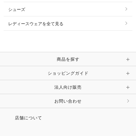
その他 トップス
シューズ
ピアス・イヤリング
帽子・ヘア小物
レディースウェアを全て見る
ネックレス
マフラー・スカーフ・ストール・スヌード
ブレスレット・バングル・アンクレット
手袋
ピン・ブローチ・コサージュ
商品を探す
時計・財布・キーケース・革小物
ショッピングガイド
その他 アクセサリー
キーホルダー・チャーム・ストラップ
法人向け販売
その他 ファッション雑貨
お問い合わせ
店舗について