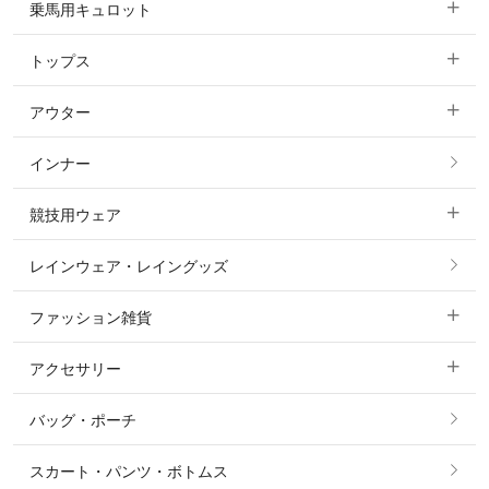
乗馬用キュロット
トップス
すべてのキュロット
アウター
すべてのトップス
フルグリップ・尻革 キュロット
インナー
すべてのアウター
ポロシャツ
ニーグリップ・膝革 キュロット
競技用ウェア
コート
カットソー・Tシャツ・タンクトップ
ノーグリップ・共布 キュロット
レインウェア・レイングッズ
すべての競技用ウェア
ジャケット・ブルゾン
機能性シャツ・スポーツシャツ
ファッション雑貨
ショージャケット
ベスト
パーカー・トレーナー・スウェット
アクセサリー
すべてのファッション雑貨
ショーシャツ
その他 アウター
ニット・セーター
バッグ・ポーチ
すべてのアクセサリー
ソックス
タイ・タイピン・その他アクセサリー
シャツ・ブラウス・ワンピース
スカート・パンツ・ボトムス
リング
ベルト