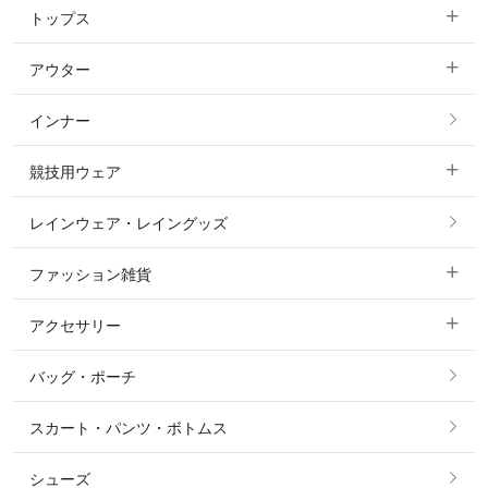
トップス
すべてのキュロット
アウター
すべてのトップス
フルグリップ・尻革 キュロット
インナー
すべてのアウター
ポロシャツ
ニーグリップ・膝革 キュロット
競技用ウェア
コート
カットソー・Tシャツ・タンクトップ
ノーグリップ・共布 キュロット
レインウェア・レイングッズ
すべての競技用ウェア
ジャケット・ブルゾン
機能性シャツ・スポーツシャツ
ファッション雑貨
ショージャケット
ベスト
パーカー・トレーナー・スウェット
アクセサリー
すべてのファッション雑貨
ショーシャツ
その他 アウター
ニット・セーター
バッグ・ポーチ
すべてのアクセサリー
ソックス
タイ・タイピン・その他アクセサリー
シャツ・ブラウス・ワンピース
スカート・パンツ・ボトムス
リング
ベルト
その他 トップス
シューズ