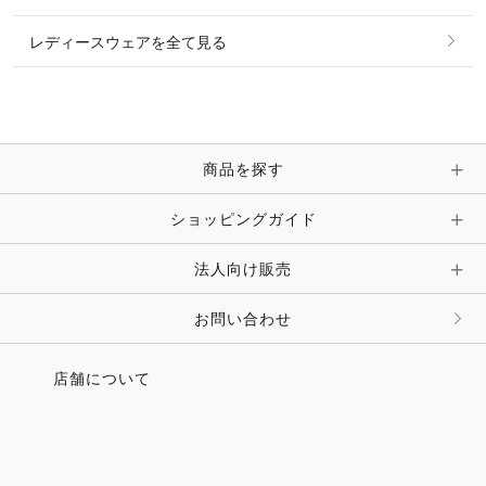
ピアス・イヤリング
帽子・ヘア小物
レディースウェアを全て見る
ネックレス
マフラー・スカーフ・ストール・スヌード
ブレスレット・バングル・アンクレット
手袋
ピン・ブローチ・コサージュ
商品を探す
時計・財布・キーケース・革小物
ショッピングガイド
その他 アクセサリー
キーホルダー・チャーム・ストラップ
法人向け販売
その他 ファッション雑貨
お問い合わせ
店舗について