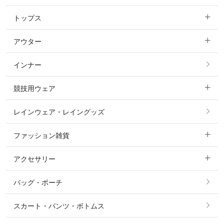
トップス
すべてのキュロット
アウター
すべてのトップス
フルグリップ・尻革 キュロット
インナー
すべてのアウター
ポロシャツ
ニーグリップ・膝革 キュロット
競技用ウェア
コート
カットソー・Tシャツ・タンクトップ
ノーグリップ・共布 キュロット
レインウェア・レイングッズ
すべての競技用ウェア
ジャケット・ブルゾン
機能性シャツ・スポーツシャツ
ファッション雑貨
ショージャケット
ベスト
パーカー・トレーナー・スウェット
アクセサリー
すべてのファッション雑貨
ショーシャツ
その他 アウター
ニット・セーター
バッグ・ポーチ
すべてのアクセサリー
ソックス
タイ・タイピン・その他アクセサリー
シャツ・ブラウス・ワンピース
スカート・パンツ・ボトムス
リング
ベルト
その他 トップス