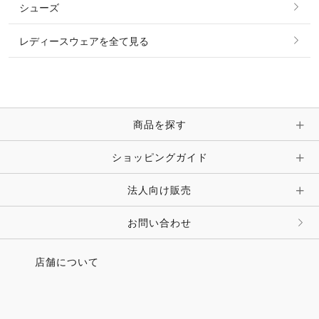
シューズ
ピアス・イヤリング
帽子・ヘア小物
レディースウェアを全て見る
ネックレス
マフラー・スカーフ・ストール・スヌード
ブレスレット・バングル・アンクレット
手袋
ピン・ブローチ・コサージュ
商品を探す
時計・財布・キーケース・革小物
ショッピングガイド
その他 アクセサリー
キーホルダー・チャーム・ストラップ
法人向け販売
その他 ファッション雑貨
お問い合わせ
店舗について