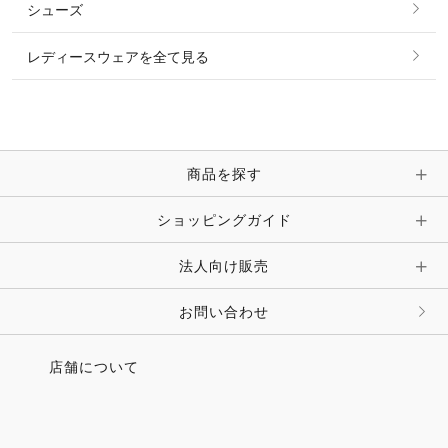
シューズ
ピアス・イヤリング
帽子・ヘア小物
レディースウェアを全て見る
ネックレス
マフラー・スカーフ・ストール・スヌード
ブレスレット・バングル・アンクレット
手袋
ピン・ブローチ・コサージュ
商品を探す
時計・財布・キーケース・革小物
ショッピングガイド
その他 アクセサリー
キーホルダー・チャーム・ストラップ
法人向け販売
その他 ファッション雑貨
お問い合わせ
店舗について