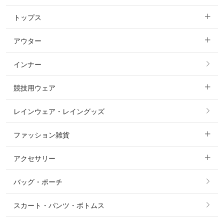
トップス
すべてのキュロット
アウター
すべてのトップス
フルグリップ・尻革 キュロット
インナー
すべてのアウター
ポロシャツ
ニーグリップ・膝革 キュロット
競技用ウェア
コート
カットソー・Tシャツ・タンクトップ
ノーグリップ・共布 キュロット
レインウェア・レイングッズ
すべての競技用ウェア
ジャケット・ブルゾン
機能性シャツ・スポーツシャツ
ファッション雑貨
ショージャケット
ベスト
パーカー・トレーナー・スウェット
アクセサリー
すべてのファッション雑貨
ショーシャツ
その他 アウター
ニット・セーター
バッグ・ポーチ
すべてのアクセサリー
ソックス
タイ・タイピン・その他アクセサリー
シャツ・ブラウス・ワンピース
スカート・パンツ・ボトムス
リング
ベルト
その他 トップス