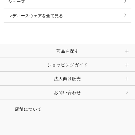
シューズ
ピアス・イヤリング
帽子・ヘア小物
レディースウェアを全て見る
ネックレス
マフラー・スカーフ・ストール・スヌード
ブレスレット・バングル・アンクレット
手袋
ピン・ブローチ・コサージュ
商品を探す
時計・財布・キーケース・革小物
ショッピングガイド
その他 アクセサリー
キーホルダー・チャーム・ストラップ
法人向け販売
その他 ファッション雑貨
お問い合わせ
店舗について