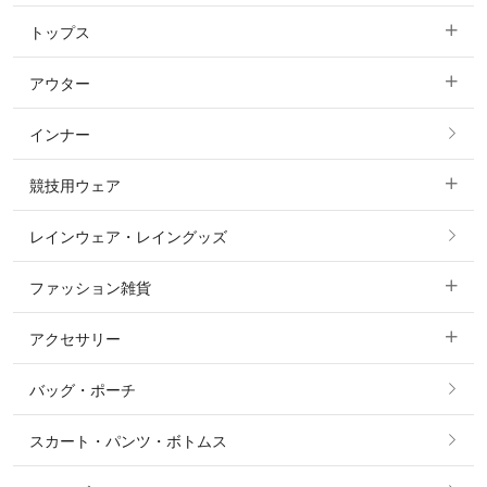
トップス
すべてのキュロット
アウター
すべてのトップス
フルグリップ・尻革 キュロット
インナー
すべてのアウター
ポロシャツ
ニーグリップ・膝革 キュロット
競技用ウェア
コート
カットソー・Tシャツ・タンクトップ
ノーグリップ・共布 キュロット
レインウェア・レイングッズ
すべての競技用ウェア
ジャケット・ブルゾン
機能性シャツ・スポーツシャツ
ファッション雑貨
ショージャケット
ベスト
パーカー・トレーナー・スウェット
アクセサリー
すべてのファッション雑貨
ショーシャツ
その他 アウター
ニット・セーター
バッグ・ポーチ
すべてのアクセサリー
ソックス
タイ・タイピン・その他アクセサリー
シャツ・ブラウス・ワンピース
スカート・パンツ・ボトムス
リング
ベルト
その他 トップス