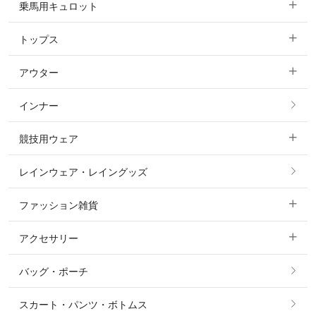
乗馬用キュロット
トップス
すべてのキュロット
アウター
すべてのトップス
フルグリップ・尻革 キュロット
インナー
すべてのアウター
ポロシャツ
ニーグリップ・膝革 キュロット
競技用ウェア
コート
カットソー・Tシャツ・タンクトップ
ノーグリップ・共布 キュロット
レインウェア・レイングッズ
すべての競技用ウェア
ジャケット・ブルゾン
機能性シャツ・スポーツシャツ
ファッション雑貨
ショージャケット
ベスト
パーカー・トレーナー・スウェット
アクセサリー
すべてのファッション雑貨
ショーシャツ
その他 アウター
ニット・セーター
バッグ・ポーチ
すべてのアクセサリー
ソックス
タイ・タイピン・その他アクセサリー
シャツ・ブラウス・ワンピース
スカート・パンツ・ボトムス
リング
ベルト