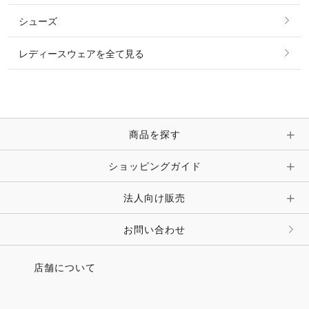
その他 トップス
シューズ
ピアス・イヤリング
帽子・ヘア小物
レディースウェアを全て見る
ネックレス
マフラー・スカーフ・ストール・スヌード
ブレスレット・バングル・アンクレット
手袋
ピン・ブローチ・コサージュ
商品を探す
時計・財布・キーケース・革小物
ショッピングガイド
その他 アクセサリー
キーホルダー・チャーム・ストラップ
法人向け販売
その他 ファッション雑貨
お問い合わせ
店舗について