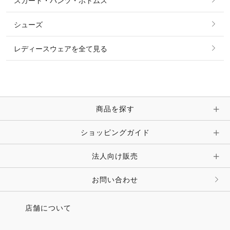
スカート・パンツ・ボトムス
リング
ベルト
その他 トップス
シューズ
ピアス・イヤリング
帽子・ヘア小物
レディースウェアを全て見る
ネックレス
マフラー・スカーフ・ストール・スヌード
ブレスレット・バングル・アンクレット
手袋
ピン・ブローチ・コサージュ
商品を探す
時計・財布・キーケース・革小物
ショッピングガイド
その他 アクセサリー
キーホルダー・チャーム・ストラップ
法人向け販売
その他 ファッション雑貨
お問い合わせ
店舗について