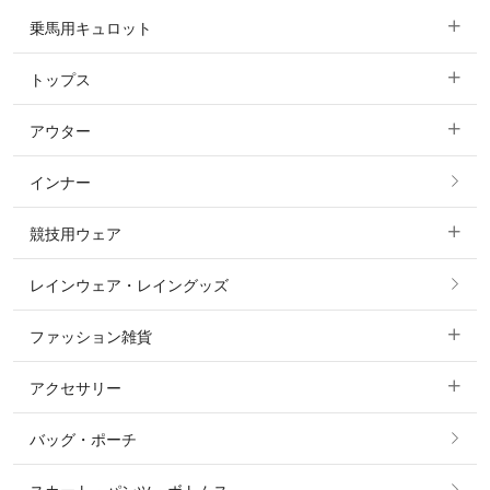
乗馬用キュロット
トップス
すべてのキュロット
アウター
すべてのトップス
フルグリップ・尻革 キュロット
インナー
すべてのアウター
ポロシャツ
ニーグリップ・膝革 キュロット
競技用ウェア
コート
カットソー・Tシャツ・タンクトップ
ノーグリップ・共布 キュロット
レインウェア・レイングッズ
すべての競技用ウェア
ジャケット・ブルゾン
機能性シャツ・スポーツシャツ
ファッション雑貨
ショージャケット
ベスト
パーカー・トレーナー・スウェット
アクセサリー
すべてのファッション雑貨
ショーシャツ
その他 アウター
ニット・セーター
バッグ・ポーチ
すべてのアクセサリー
ソックス
タイ・タイピン・その他アクセサリー
シャツ・ブラウス・ワンピース