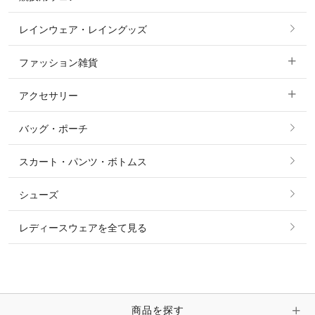
コート
カットソー・Tシャツ・タンクトップ
ノーグリップ・共布 キュロット
レインウェア・レイングッズ
すべての競技用ウェア
ジャケット・ブルゾン
機能性シャツ・スポーツシャツ
ファッション雑貨
ショージャケット
ベスト
パーカー・トレーナー・スウェット
アクセサリー
すべてのファッション雑貨
ショーシャツ
その他 アウター
ニット・セーター
バッグ・ポーチ
すべてのアクセサリー
ソックス
タイ・タイピン・その他アクセサリー
シャツ・ブラウス・ワンピース
スカート・パンツ・ボトムス
リング
ベルト
その他 トップス
シューズ
ピアス・イヤリング
帽子・ヘア小物
レディースウェアを全て見る
ネックレス
マフラー・スカーフ・ストール・スヌード
ブレスレット・バングル・アンクレット
手袋
ピン・ブローチ・コサージュ
商品を探す
時計・財布・キーケース・革小物