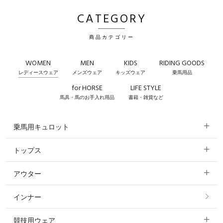
CATEGORY
商品カテゴリー
WOMEN
MEN
KIDS
RIDING GOODS
レディースウェア
メンズウェア
キッズウェア
乗馬用品
for HORSE
LIFE STYLE
馬具・馬のお手入れ用品
書籍・雑貨など
乗馬用キュロット
トップス
すべてのキュロット
アウター
すべてのトップス
フルグリップ・尻革 キュロット
インナー
すべてのアウター
ポロシャツ
ニーグリップ・膝革 キュロット
競技用ウェア