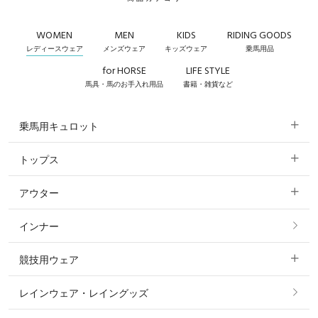
WOMEN
MEN
KIDS
RIDING GOODS
レディースウェア
メンズウェア
キッズウェア
乗馬用品
for HORSE
LIFE STYLE
馬具・馬のお手入れ用品
書籍・雑貨など
乗馬用キュロット
トップス
すべてのキュロット
アウター
すべてのトップス
フルグリップ・尻革 キュロット
インナー
すべてのアウター
ポロシャツ
ニーグリップ・膝革 キュロット
競技用ウェア
コート
カットソー・Tシャツ・タンクトップ
ノーグリップ・共布 キュロット
レインウェア・レイングッズ
すべての競技用ウェア
ジャケット・ブルゾン
機能性シャツ・スポーツシャツ