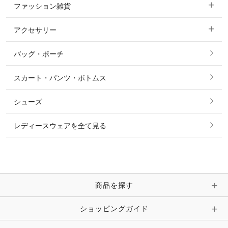
ファッション雑貨
ショージャケット
ベスト
パーカー・トレーナー・スウェット
アクセサリー
すべてのファッション雑貨
ショーシャツ
その他 アウター
ニット・セーター
バッグ・ポーチ
すべてのアクセサリー
ソックス
タイ・タイピン・その他アクセサリー
シャツ・ブラウス・ワンピース
スカート・パンツ・ボトムス
リング
ベルト
その他 トップス
シューズ
ピアス・イヤリング
帽子・ヘア小物
レディースウェアを全て見る
ネックレス
マフラー・スカーフ・ストール・スヌード
ブレスレット・バングル・アンクレット
手袋
ピン・ブローチ・コサージュ
商品を探す
時計・財布・キーケース・革小物
ショッピングガイド
その他 アクセサリー
キーホルダー・チャーム・ストラップ