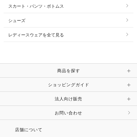
スカート・パンツ・ボトムス
リング
ベルト
その他 トップス
シューズ
ピアス・イヤリング
帽子・ヘア小物
レディースウェアを全て見る
ネックレス
マフラー・スカーフ・ストール・スヌード
ブレスレット・バングル・アンクレット
手袋
ピン・ブローチ・コサージュ
商品を探す
時計・財布・キーケース・革小物
ショッピングガイド
その他 アクセサリー
キーホルダー・チャーム・ストラップ
法人向け販売
その他 ファッション雑貨
お問い合わせ
店舗について