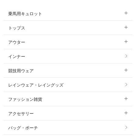
乗馬用キュロット
トップス
すべてのキュロット
アウター
すべてのトップス
フルグリップ・尻革 キュロット
インナー
すべてのアウター
ポロシャツ
ニーグリップ・膝革 キュロット
競技用ウェア
コート
カットソー・Tシャツ・タンクトップ
ノーグリップ・共布 キュロット
レインウェア・レイングッズ
すべての競技用ウェア
ジャケット・ブルゾン
機能性シャツ・スポーツシャツ
ファッション雑貨
ショージャケット
ベスト
パーカー・トレーナー・スウェット
アクセサリー
すべてのファッション雑貨
ショーシャツ
その他 アウター
ニット・セーター
バッグ・ポーチ
すべてのアクセサリー
ソックス
タイ・タイピン・その他アクセサリー
シャツ・ブラウス・ワンピース