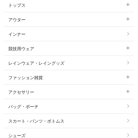
トップス
すべてのキュロット
アウター
すべてのトップス
フルグリップ・尻革 キュロット
インナー
すべてのアウター
ポロシャツ
ニーグリップ・膝革 キュロット
競技用ウェア
コート
カットソー・Tシャツ・タンクトップ
ノーグリップ・共布 キュロット
レインウェア・レイングッズ
すべての競技用ウェア
ジャケット・ブルゾン
機能性シャツ・スポーツシャツ
ファッション雑貨
ショージャケット
ベスト
パーカー・トレーナー・スウェット
アクセサリー
すべてのファッション雑貨
ショーシャツ
その他 アウター
ニット・セーター
バッグ・ポーチ
すべてのアクセサリー
ソックス
タイ・タイピン・その他アクセサリー
シャツ・ブラウス・ワンピース
スカート・パンツ・ボトムス
リング
ベルト
その他 トップス
シューズ