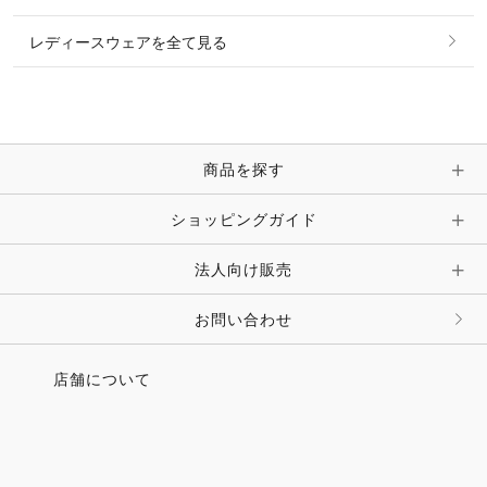
ピアス・イヤリング
帽子・ヘア小物
レディースウェアを全て見る
ネックレス
マフラー・スカーフ・ストール・スヌード
ブレスレット・バングル・アンクレット
手袋
ピン・ブローチ・コサージュ
商品を探す
時計・財布・キーケース・革小物
ショッピングガイド
その他 アクセサリー
キーホルダー・チャーム・ストラップ
法人向け販売
その他 ファッション雑貨
お問い合わせ
店舗について