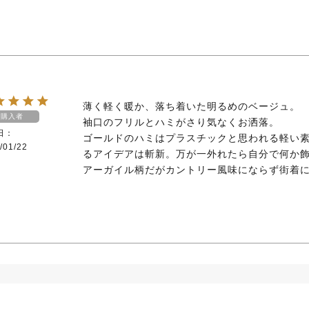
薄く軽く暖か、落ち着いた明るめのベージュ。

購入者
袖口のフリルとハミがさり気なくお洒落。

日
ゴールドのハミはプラスチックと思われる軽い
/01/22
るアイデアは斬新。万が一外れたら自分で何か飾
アーガイル柄だがカントリー風味にならず街着