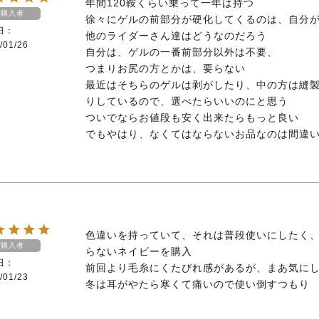
年間120鞍くらい乗って一年は持つ

購入者
徐々にゲルの前部分が硬化してくるのは、自分が
日
他のライダーさん達はどうなのだろう

/01/26
自分は、ゲルの一番前部分以外は不要、

つまりお尻の方とかは、要らない

最近はそちらのゲルは剥がしたり、中の方は縫
りしているので、選べたらいいのにと思う

ついでならお値段も安く出来たらもっと良い

色違いを持っていて、それは普段使いにしたく
購入者
らないネイビーを購入

日
前回より毛糸にくたびれ感があるが、まあ気にし
/01/23
冬は耳がやたら寒くて痛いので使い倒すつもり