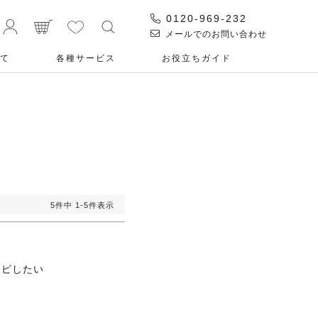
0120-969-232
メールでのお問い合わせ
て
各種サービス
お役⽴ちガイド
5
件中
1
-
5
件表示


リピしたい