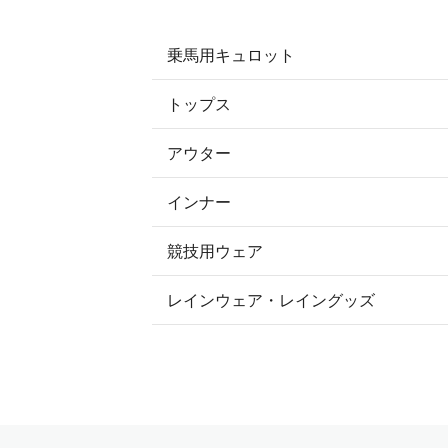
乗馬用キュロット
トップス
すべてのキュロット
アウター
すべてのトップス
フルグリップ・尻革 キュロット
インナー
すべてのアウター
ポロシャツ
ニーグリップ・膝革 キュロット
競技用ウェア
コート
カットソー・Tシャツ・タンクトッ
ノーグリップ・共布 キュロット
レインウェア・レイングッズ
すべての競技用ウェア
ジャケット・ブルゾン
機能性シャツ・スポーツシャツ
ショージャケット
ベスト
パーカー・トレーナー・スウェット
ショーシャツ
その他 アウター
ニット・セーター