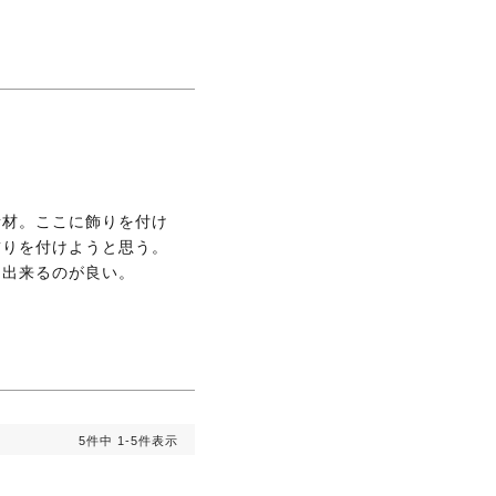
素材。ここに飾りを付け
りを付けようと思う。

に出来るのが良い。
5
件中
1
-
5
件表示