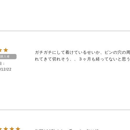
ガチガチにして着けているせいか、ピンの穴の
購入者
れてきて切れそう、、３ヶ月も経ってないと思
日
/12/22