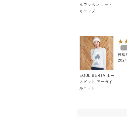
ルワッペン ニット
キャップ
投稿
2024
EQULIBERTA ホー
スビット アーガイ
ルニット