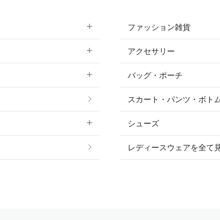
ファッション雑貨
アクセサリー
すべてのファッション
バッグ・ポーチ
すべてのアクセサリー
ソックス
スカート・パンツ・ボト
リング
ベルト
シューズ
プ
ピアス・イヤリング
帽子・ヘア小物
レディースウェアを全て
ネックレス
マフラー・スカーフ・
ブレスレット・バング
手袋
ピン・ブローチ・コサ
時計・財布・キーケー