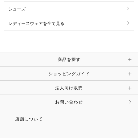
その他 トップス
シューズ
ピアス・イヤリング
帽子・ヘア小物
レディースウェアを全て見る
ネックレス
マフラー・スカーフ・ストール・スヌード
ブレスレット・バングル・アンクレット
手袋
ピン・ブローチ・コサージュ
商品を探す
時計・財布・キーケース・革小物
ショッピングガイド
その他 アクセサリー
キーホルダー・チャーム・ストラップ
法人向け販売
その他 ファッション雑貨
お問い合わせ
店舗について