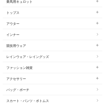
乗馬用キュロット
トップス
すべてのキュロット
アウター
すべてのトップス
フルグリップ・尻革 キュロット
インナー
すべてのアウター
ポロシャツ
ニーグリップ・膝革 キュロット
競技用ウェア
コート
カットソー・Tシャツ・タンクトップ
ノーグリップ・共布 キュロット
レインウェア・レイングッズ
すべての競技用ウェア
ジャケット・ブルゾン
機能性シャツ・スポーツシャツ
ファッション雑貨
ショージャケット
ベスト
パーカー・トレーナー・スウェット
アクセサリー
すべてのファッション雑貨
ショーシャツ
その他 アウター
ニット・セーター
バッグ・ポーチ
すべてのアクセサリー
ソックス
タイ・タイピン・その他アクセサリー
シャツ・ブラウス・ワンピース
スカート・パンツ・ボトムス
リング
ベルト