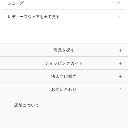
シューズ
ピアス・イヤリング
帽子・ヘア小物
レディースウェアを全て見る
ネックレス
マフラー・スカーフ・ストール・スヌード
ブレスレット・バングル・アンクレット
手袋
ピン・ブローチ・コサージュ
商品を探す
時計・財布・キーケース・革小物
ショッピングガイド
その他 アクセサリー
キーホルダー・チャーム・ストラップ
法人向け販売
その他 ファッション雑貨
お問い合わせ
店舗について