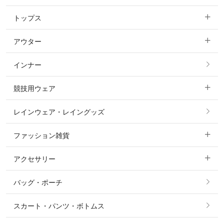
トップス
すべてのキュロット
アウター
すべてのトップス
フルグリップ・尻革 キュロット
インナー
すべてのアウター
ポロシャツ
ニーグリップ・膝革 キュロット
競技用ウェア
コート
カットソー・Tシャツ・タンクトップ
ノーグリップ・共布 キュロット
レインウェア・レイングッズ
すべての競技用ウェア
ジャケット・ブルゾン
機能性シャツ・スポーツシャツ
ファッション雑貨
ショージャケット
ベスト
パーカー・トレーナー・スウェット
アクセサリー
すべてのファッション雑貨
ショーシャツ
その他 アウター
ニット・セーター
バッグ・ポーチ
すべてのアクセサリー
ソックス
タイ・タイピン・その他アクセサリー
シャツ・ブラウス・ワンピース
スカート・パンツ・ボトムス
リング
ベルト
その他 トップス