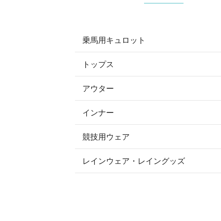
乗馬用キュロット
トップス
すべてのキュロット
アウター
すべてのトップス
フルグリップ・尻革 キュロット
インナー
すべてのアウター
ポロシャツ
ニーグリップ・膝革 キュロット
競技用ウェア
コート
カットソー・Tシャツ・タンクトッ
ノーグリップ・共布 キュロット
レインウェア・レイングッズ
すべての競技用ウェア
ジャケット・ブルゾン
機能性シャツ・スポーツシャツ
ショージャケット
ベスト
パーカー・トレーナー・スウェット
ショーシャツ
その他 アウター
ニット・セーター