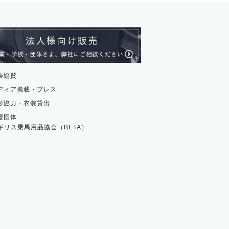
ス・革小物
ム・ストラップ
貨
会協賛
ディア掲載・プレス
影協力・衣装貸出
盟団体
ギリス乗馬用品協会（BETA）