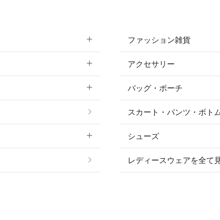
ファッション雑貨
アクセサリー
すべてのファッション
バッグ・ポーチ
すべてのアクセサリー
ソックス
スカート・パンツ・ボト
リング
ベルト
シューズ
プ
ピアス・イヤリング
帽子・ヘア小物
レディースウェアを全て
ネックレス
マフラー・スカーフ・
ブレスレット・バング
手袋
ピン・ブローチ・コサ