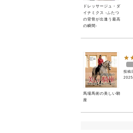
ドレッサージュ・ダ
イナミクス -ふたつ
の背骨が出逢う最高
の瞬間-
投稿
2025
馬場馬術の美しい騎
座