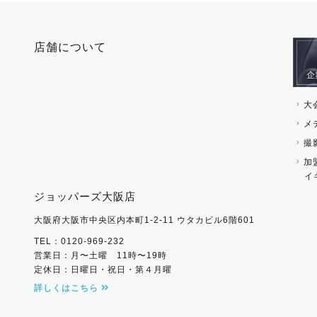
時計・財布・キーケー
ー
その他 アクセサリー
キーホルダー・チャー
店舗について
その他 ファッション雑
大
メ
撮
加
イ
ジョッパーズ大阪店
大阪府大阪市中央区内本町1-2-11 ウタカビル6階601
TEL：0120-969-232
営業日：月〜土曜 11時〜19時
定休日：日曜日・祝日・第４月曜
詳しくはこちら