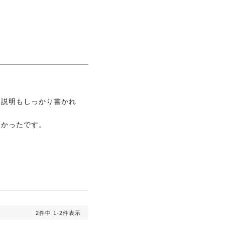
、説明もしっかり書かれ
良かったです。
2
件中
1
-
2
件表示