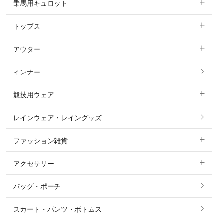
乗馬用キュロット
トップス
すべてのキュロット
アウター
すべてのトップス
フルグリップ・尻革 キュロット
インナー
すべてのアウター
ポロシャツ
ニーグリップ・膝革 キュロット
競技用ウェア
コート
カットソー・Tシャツ・タンクトップ
ノーグリップ・共布 キュロット
レインウェア・レイングッズ
すべての競技用ウェア
ジャケット・ブルゾン
機能性シャツ・スポーツシャツ
ファッション雑貨
ショージャケット
ベスト
パーカー・トレーナー・スウェット
アクセサリー
すべてのファッション雑貨
ショーシャツ
その他 アウター
ニット・セーター
バッグ・ポーチ
すべてのアクセサリー
ソックス
タイ・タイピン・その他アクセサリー
シャツ・ブラウス・ワンピース
スカート・パンツ・ボトムス
リング
ベルト