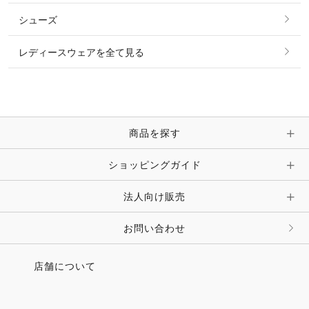
その他 トップス
シューズ
ピアス・イヤリング
帽子・ヘア小物
レディースウェアを全て見る
ネックレス
マフラー・スカーフ・ストール・スヌード
ブレスレット・バングル・アンクレット
手袋
ピン・ブローチ・コサージュ
商品を探す
時計・財布・キーケース・革小物
ショッピングガイド
その他 アクセサリー
キーホルダー・チャーム・ストラップ
法人向け販売
その他 ファッション雑貨
お問い合わせ
店舗について