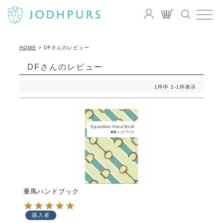
HOME
DFさんのレビュー
DFさんのレビュー
1
件中
1
-
1
件表示
乗馬ハンドブック
購入者