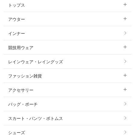
トップス
すべてのキュロット
アウター
すべてのトップス
フルグリップ・尻革 キュロット
インナー
すべてのアウター
ポロシャツ
ニーグリップ・膝革 キュロット
競技用ウェア
コート
カットソー・Tシャツ・タンクトップ
ノーグリップ・共布 キュロット
レインウェア・レイングッズ
すべての競技用ウェア
ジャケット・ブルゾン
機能性シャツ・スポーツシャツ
ファッション雑貨
ショージャケット
ベスト
パーカー・トレーナー・スウェット
アクセサリー
すべてのファッション雑貨
ショーシャツ
その他 アウター
ニット・セーター
バッグ・ポーチ
すべてのアクセサリー
ソックス
タイ・タイピン・その他アクセサリー
シャツ・ブラウス・ワンピース
スカート・パンツ・ボトムス
リング
ベルト
その他 トップス
シューズ