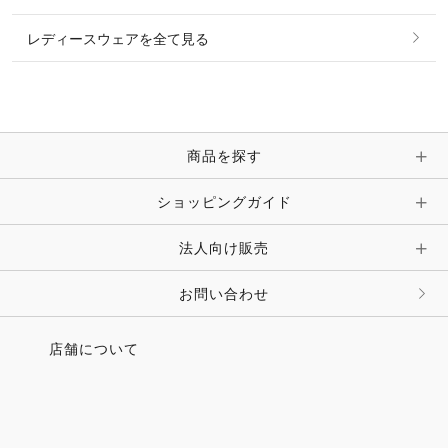
ピアス・イヤリング
帽子・ヘア小物
レディースウェアを全て見る
ネックレス
マフラー・スカーフ・ストール・スヌード
ブレスレット・バングル・アンクレット
手袋
ピン・ブローチ・コサージュ
商品を探す
時計・財布・キーケース・革小物
ショッピングガイド
その他 アクセサリー
キーホルダー・チャーム・ストラップ
法人向け販売
その他 ファッション雑貨
お問い合わせ
店舗について