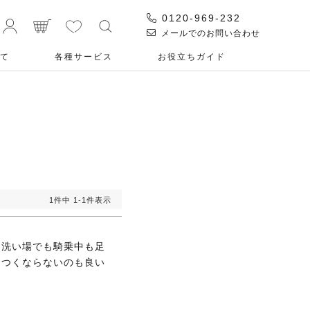
0120-969-232
メールでのお問い合わせ
て
各種サービス
お役⽴ちガイド
1
件中
1
-
1
件表示
、洗い場でも騎乗中も足
きつくならないのも良い