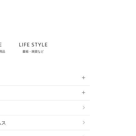
E
LIFE STYLE
用品
書籍・雑貨など
雑貨
ムス