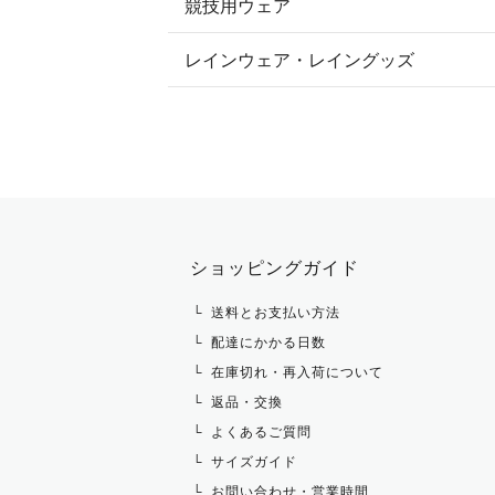
競技用ウェア
コート
カットソー・Tシャツ・タンクトッ
ノーグリップ・共布 キュロット
レインウェア・レイングッズ
すべての競技用ウェア
ジャケット・ブルゾン
機能性シャツ・スポーツシャツ
ショージャケット
ベスト
パーカー・トレーナー・スウェット
ショーシャツ
その他 アウター
ニット・セーター
タイ・タイピン・その他アクセサリ
シャツ・ブラウス・ワンピース
ショッピングガイド
その他 トップス
送料とお支払い方法
配達にかかる日数
在庫切れ・再入荷について
返品・交換
よくあるご質問
サイズガイド
お問い合わせ・営業時間