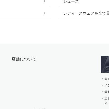
シューズ
プ
ピアス・イヤリング
帽子・ヘア小物
レディースウェアを全て
ネックレス
マフラー・スカーフ・
ブレスレット・バング
手袋
ピン・ブローチ・コサ
時計・財布・キーケー
ー
その他 アクセサリー
キーホルダー・チャー
店舗について
その他 ファッション雑
大
メ
撮
加
イ