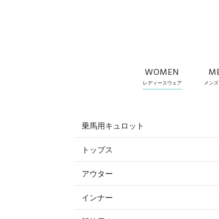
WOMEN
M
レディースウェア
メンズ
乗馬用キュロット
トップス
すべてのキュロット
アウター
すべてのトップス
フルグリップ・尻革 キュロット
インナー
すべてのアウター
ポロシャツ
ニーグリップ・膝革 キュロット