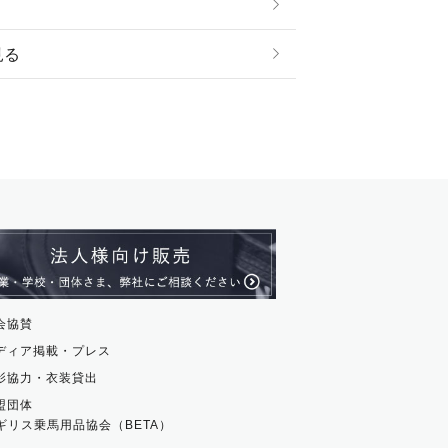
見る
ストール・スヌード
ル・アンクレット
ージュ
ス・革小物
ム・ストラップ
貨
会協賛
ディア掲載・プレス
影協力・衣装貸出
盟団体
ギリス乗馬用品協会（BETA）