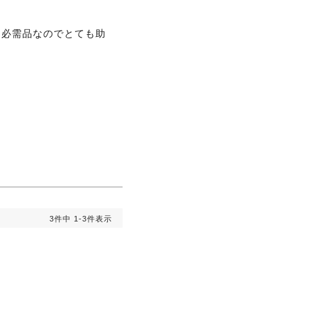
。必需品なのでとても助
3
件中
1
-
3
件表示