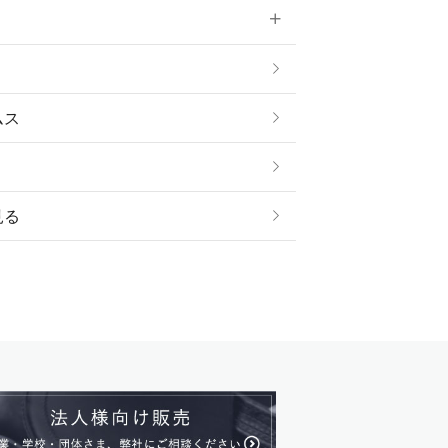
雑貨
ムス
見る
ストール・スヌード
ル・アンクレット
ージュ
ス・革小物
ム・ストラップ
貨