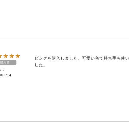
ピンクを購入しました。可愛い色で持ち手も使
購入者
した。
日
/03/14