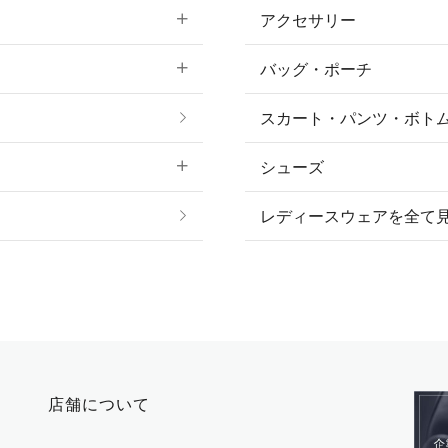
アクセサリー
すべてのファッション
バッグ・ポーチ
すべてのアクセサリー
ソックス
スカート・パンツ・ボト
リング
ベルト
シューズ
プ
ピアス・イヤリング
帽子・ヘア小物
レディースウェアを全て
ネックレス
マフラー・スカーフ・
ブレスレット・バング
手袋
ピン・ブローチ・コサ
時計・財布・キーケー
ー
その他 アクセサリー
キーホルダー・チャー
店舗について
その他 ファッション雑