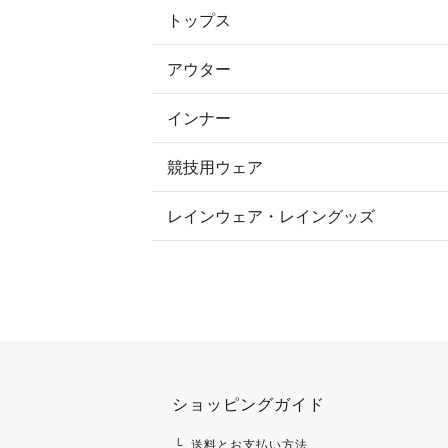
トップス
すべてのキュロット
アウター
すべてのトップス
フルグリップ・尻革 キュロット
インナー
すべてのアウター
ポロシャツ
ニーグリップ・膝革 キュロット
競技用ウェア
コート
カットソー・Tシャツ・タンクトッ
ノーグリップ・共布 キュロット
レインウェア・レイングッズ
すべての競技用ウェア
ジャケット・ブルゾン
機能性シャツ・スポーツシャツ
ショージャケット
ベスト
パーカー・トレーナー・スウェット
ショーシャツ
その他 アウター
ニット・セーター
タイ・タイピン・その他アクセサリ
シャツ・ブラウス・ワンピース
ショッピングガイド
その他 トップス
送料とお支払い方法