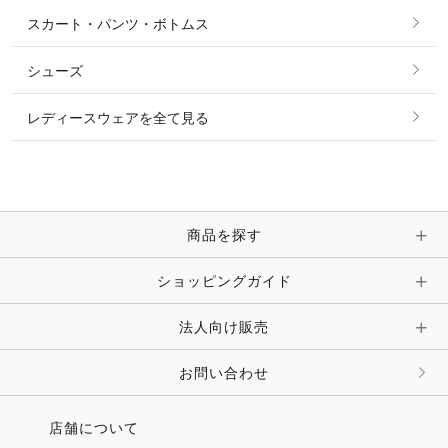
シャツ・ブラウス・ワンピース
スカート・パンツ・ボトムス
リング
ベルト
その他 トップス
シューズ
ピアス・イヤリング
帽子・ヘア小物
レディースウェアを全て見る
ネックレス
マフラー・スカーフ・ストール・スヌード
ブレスレット・バングル・アンクレット
手袋
ピン・ブローチ・コサージュ
商品を探す
時計・財布・キーケース・革小物
ショッピングガイド
その他 アクセサリー
キーホルダー・チャーム・ストラップ
法人向け販売
その他 ファッション雑貨
お問い合わせ
店舗について