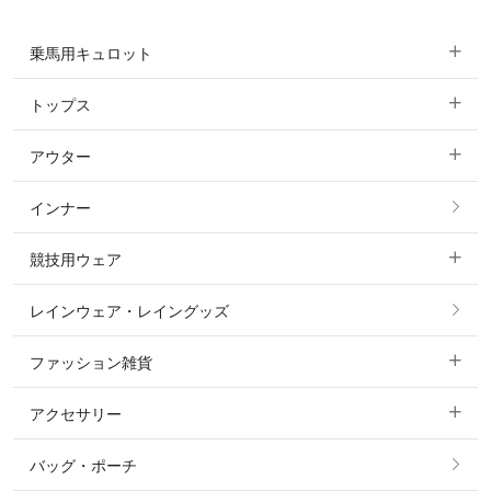
乗馬用キュロット
トップス
すべてのキュロット
アウター
すべてのトップス
フルグリップ・尻革 キュロット
インナー
すべてのアウター
ポロシャツ
ニーグリップ・膝革 キュロット
競技用ウェア
コート
カットソー・Tシャツ・タンクトップ
ノーグリップ・共布 キュロット
レインウェア・レイングッズ
すべての競技用ウェア
ジャケット・ブルゾン
機能性シャツ・スポーツシャツ
ファッション雑貨
ショージャケット
ベスト
パーカー・トレーナー・スウェット
アクセサリー
すべてのファッション雑貨
ショーシャツ
その他 アウター
ニット・セーター
バッグ・ポーチ
すべてのアクセサリー
ソックス
タイ・タイピン・その他アクセサリー