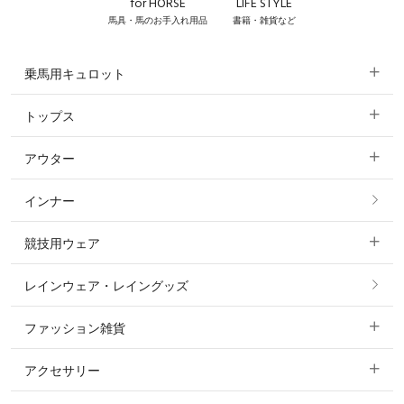
for HORSE
LIFE STYLE
馬具・馬のお手入れ用品
書籍・雑貨など
乗馬用キュロット
トップス
すべてのキュロット
アウター
すべてのトップス
フルグリップ・尻革 キュロット
インナー
すべてのアウター
ポロシャツ
ニーグリップ・膝革 キュロット
競技用ウェア
コート
カットソー・Tシャツ・タンクトップ
ノーグリップ・共布 キュロット
レインウェア・レイングッズ
すべての競技用ウェア
ジャケット・ブルゾン
機能性シャツ・スポーツシャツ
ファッション雑貨
ショージャケット
ベスト
パーカー・トレーナー・スウェット
アクセサリー
すべてのファッション雑貨
ショーシャツ
その他 アウター
ニット・セーター