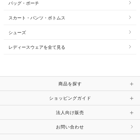
バッグ・ポーチ
すべてのアクセサリー
ソックス
タイ・タイピン・その他アクセサリー
シャツ・ブラウス・ワンピース
スカート・パンツ・ボトムス
リング
ベルト
その他 トップス
シューズ
ピアス・イヤリング
帽子・ヘア小物
レディースウェアを全て見る
ネックレス
マフラー・スカーフ・ストール・スヌード
ブレスレット・バングル・アンクレット
手袋
ピン・ブローチ・コサージュ
商品を探す
時計・財布・キーケース・革小物
ショッピングガイド
その他 アクセサリー
キーホルダー・チャーム・ストラップ
法人向け販売
その他 ファッション雑貨
お問い合わせ